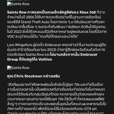
Saints Row ภาคแรกเป็นเกมเอ็กซ์คลูซีฟของ Xbox 360
ที่วาง
จำหน่ายในปี 2006 ได้รับการตอบรับอย่างดีในฐานะทางเลือกใหม่
ของซีรีส์ Grand Theft Auto โดยภาคต่อ ๆ มาเริ่มมีแนวทางที่ตลก
ขบขันมากขึ้นเรื่อย ๆ จนกระทั่งทีมพัฒนา Volition ตัดสินใจรีบูตเกม
ในปี 2022 ซึ่งได้รับคะแนนรีวิวที่หลากหลายยู่พอสมควร โดยรีวิวจาก
VGC ระบุว่าเกมนี้เป็น "เกมที่มีบั๊กเยอะและน่าเบื่อ"
Lars Wingefors ผู้ก่อตั้ง Embracer เคยกล่าวว่าในงานประชุมผู้ถือ
หุ้นประจำปี (เดือนกันยายน 2022) ว่าเขารู้สึกผิดหวังส่วนตัวกับการ
ตอบรับของ Saints Row และ
ไม่นานหลังจากนั้น Embracer
Group ก็ปิดสตูดิโอ Volition
คุณ Chris Stockman กล่าวเสริม
"สิ่งที่ผมอยากทำคือพาแฟรนไชส์กลับไปสู่ยุค 70s และทำเป็นเรื่อง
ราวในช่วงเวลานั้น เป็นพรีเควลที่เล่าเรื่องต้นกำเนิดแก๊งในภาคแรก
คุณจะได้วิ่งเล่นกับกลุ่มวัยรุ่นที่ต่อมาจะกลายเป็นตัวละครหลักของ
เกมภาคแรก คุณสามารถใส่ธีมยุค 70s ได้เต็มที่ ทั้งทรงผมแอฟโฟร
ใหญ่ ๆ กางเกงขากระดิ่ง และเพลงในยุคนั้นทั้งหมด ผมจะพาเกมไปใน
ทิศทางที่ต่างออกไป เพื่อที่มันจะได้ไม่ต้องแข่งกับเกม GTA ยุค
ปัจจุบัน แบบพูดง่าย ๆ ก็คือ เมื่อทุกคนไปทางซ้าย ผมจะไปทางขวา"