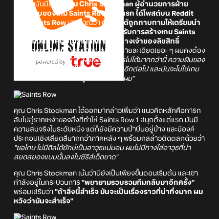
ประเด็นมันมีอยู่ว่า
คุณ Chris Stockman ผู้อำนวยการฝ่าย
ออกแบบของเกม Saints Row ภาคแรก ได้โพสต์บน Reddit
ของ Saints Row
ประมาณว่า
ตัวเขาได้ถูกทาบทามให้เตรียมนำ
เสนอ (Pitch) แนวคิดหรือไอเดียสำหรับการสร้างเกม Saints
Row ที่เป็นภาคก่อนภาคหลัก ให้กับทางเจ้าของลิขสิทธิ์
Embracer Group
และถ้าคุณอยากรู้รายละเอียดเยอะ ๆ ผมคงต้อง
ทำให้คุณผิดหวัง เพราะ
"ผมคงบอกอะไรไม่ได้มากกว่านี้ ความฝันของ
ผมสำหรับเกมนี้มันไม่ได้เป็นแค่ความฝันอีกต่อไป และมันจะไม่ใช่เกม
แนว VR แต่มันจะกลับไปสู่รากเหง้าของผม"
คุณ Chris Stockman ได้ออกมากล่าวเพิ่มว่า แนวคิดหลักคือการก
ลับไปสู่รากเหง้าของสิ่งที่ทำให้ Saints Row 1 สนุกตั้งแต่แรก มันมี
ความสมจริงในระดับหนึ่ง แต่ก็ยังมีความบ้าบิ่นอยู่บ้าง และมีองค์
ประกอบเชิงเสียดสีมากกว่าภาคหลัง ๆ พร้อมกลล่าวติดตลกด้วยว่า
"ขอโทษ ไม่มีดิลโด้ยักษ์เป็นอาวุธแน่นอน ผมไม่มีทางใส่อาวุธที่น่า
สยดสยองแบบนั้นลงในซีรีส์เด็ดขาด"
คุณ Chris Stockman เน้นว่านี่ยังเป็นเพียงขั้นตอนเริ่มต้น และเขา
กำลังอยู่ในกระบวนการ
"พยายามรวบรวมทีมกลับมาอีกครั้ง"
พร้อมเสริมว่า
"ถ้าสิ่งนี้สำเร็จ มันจะเป็นเรื่องราวที่น่าทึ่งมาก ผม
หวังว่ามันจะสำเร็จ"