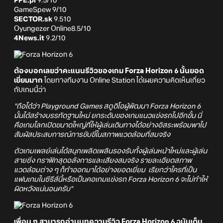
PPE.pl
9.5/10
GameSpew 9/10
SECTOR.sk
9.510
Oyungezer Online8.5/10
4News.it
9.2/10
ต้องบอกเลยว่าคะแนนรีวิวของเกม Forza Horizon 6 นั้นยอด
เยี่ยมมาก
โดยทางทีมงาน Online Station ได้เผยความคิดเห็นเกี่ยว
กับเกมนี้ว่า
"ถือได้ว่า Playground Games สตูดิโอผู้พัฒนา Forza Horizon 6
นั้นได้สร้างบรรทัดฐานใหม่ ยกระดับของเกมแนวแข่งรถไปอีกขั้น นี่
คือเกมโลกเปิดขนาดใหญ่ที่ให้ผู้เล่นเดินทางได้อย่างอิสระพร้อมพาไป
สัมผัสประสบการณ์การขับขี่ในสภาพแวดล้อมที่สมจริง
ตัวเกมเพลย์เล่นได้สนุกเพลิดเพลินรองรับทั้งผู้เล่นหน้าใหม่และผู้เล่น
สายชิ่ง กราฟิกสุดอลังการและเสียงสมจริง รายละเอียดสภาพ
แวดล้อมต่าง ๆ ก็ทำออกมาได้อย่างยอดเยี่ยม เรียกว่าใครที่เป็น
แฟนเกมในซีรีส์นี้หรือเป็นคอเกมแข่งรถ Forza Horizon 6 จะไม่ทำให้
ผิดหวังแน่นอนครับ"
เพื่อน ๆ สามารถอ่านบทความรีวิว Forza Horizon 6 ฉบับเต็ม