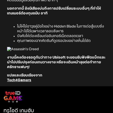
คัตซีนนั้นดูแล้วมีคุณภาพต่ำมาก ๆ
นอกจากนี้ ยังมีเสียงบ่นถึงการปรับเปลี่ยนระบบอื่นๆ ที่ทำให้
เกมเมอร์ต้องกุมขมับ อาทิ
ไม่ให้ใช้อาวุธคู่มือใจอย่าง Hidden Blade ในการต่อสู้แบบซึ่ง
หน้า ใช้ได้เฉพาะเวลาลอบสังหาร
บังคับให้ต้องเชื่อมต่ออินเทอร์เน็ตตลอดเวลา
คุณภาพของฉากคัตซีนที่ดูดรอปลงอย่างเห็นได้ชัด
งานนี้คงต้องรอดูกันว่าทาง Ubisoft จะยอมรับฟังฟีดแบ็กและ
นำไปปรับปรุงก่อนเกมวางขาย หรือจะเดินหน้าลุยต่อท้าทาย
ศรัทธาแฟนๆ!
แปลและเรียบเรียงจาก
Tech4Gamers
ทรูไอดี เกมฮับ