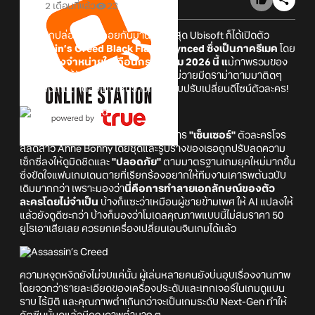
2 เดือนที่แล้ว
23
หลังจากปล่อยให้รอคอยกันมานาน ล่าสุด Ubisoft ก็ได้เปิดตัว
Assassin’s Creed Black Flag Resynced
ซึ่งเป็นภาครีเมค
โดย
เตรียม
วางจำหน่ายในเดือนกรกฎาคม 2026 นี้ แ
ม้ภาพรวมของ
ตัวอย่างจะได้รับเสียงตอบรับที่ดี แต่ก็ไม่วายมีดราม่าตามมาติดๆ
เมื่อแฟนเกมตาดีสังเกตเห็นว่ามีการแอบปรับเปลี่ยนดีไซน์ตัวละคร!
ประเด็นร้อนที่ถูกวิจารณ์หนักที่สุดคือการ
"เซ็นเซอร์"
ตัวละครโจร
สลัดสาว Anne Bonny โดยชุดและรูปร่างของเธอถูกปรับลดความ
เซ็กซี่ลงให้ดูมิดชิดและ
"ปลอดภัย"
ตามมาตรฐานเกมยุคใหม่มากขึ้น
ซึ่งขัดใจแฟนเกมเดนตายที่เรียกร้องอยากให้ทีมงานเคารพต้นฉบับ
เดิมมากกว่า เพราะมองว่า
นี่คือการทำลายเอกลักษณ์ของตัว
ละครโดยไม่จำเป็น
บ้างก็แซะว่าเหมือนผู้ชายข้ามเพศ ให้ AI แปลงให้
แล้วยังดูดีซะกว่า บ้างก็มองว่าโมเดลคุณภาพแบบนี้ไม่สมราคา 50
ยูโรเอาเสียเลย ควรยกเครื่องเปลี่ยนเอนจินเกมได้แล้ว
ความหงุดหงิดยังไม่จบแค่นั้น ผู้เล่นหลายคนยังบ่นอุบเรื่องงานภาพ
โดยจวกว่ารายละเอียดของเครื่องประดับและเทกเจอร์ในเกมดูแบน
ราบ ไร้มิติ และคุณภาพต่ำเกินกว่าจะเป็นเกมระดับ Next-Gen ทำให้