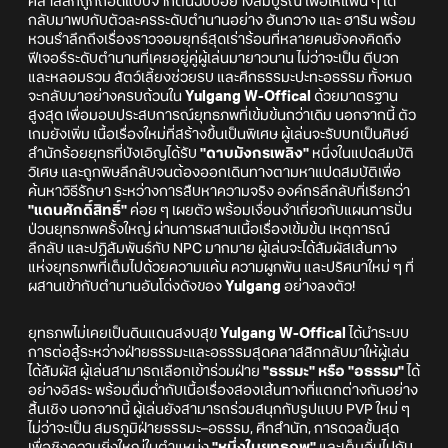
คลาสสิกถูกถอดแบบจากต้นฉบับอย่างสมบูรณ์ เพื่อให้แฟน ๆ ได้
กลับมาพบกับตัวละครระดับตำนานอย่าง ฮันกวาง และ ฮาริน พร้อม
หวนรำลึกถึงเรื่องราวจอมยุทธ์สุดเร่าร้อนที่หลายคนยังคงคิดถึง
ฟีเจอร์ระดับตำนานที่เคยอยู่คู่ผู้เล่นมายาวนาน ไม่ว่าจะเป็น ตีบวก
และหลอมรวม สัตว์เลี้ยงช่วยรบ และศึกธรรมะปะทะอธรรม ทั้งหมด
จะกลับมาอย่างครบถ้วนใน
Yulgang W-Offical
ด้วยมาตรฐาน
สูงสุด เพื่อมอบประสบการณ์ยุทธภพที่เข้มข้นกว่าเดิม นอกจากนี้ ตัว
เกมยังเพิ่ม เนื้อเรื่องใหม่ที่สร้างขึ้นเป็นพิเศษ ผู้เล่นจะรับบทเป็นศิษย์
สำนักร้อยยุทธที่บังเอิญได้รับ
"ดาบมังกรเพลิง"
หนึ่งในแปดสมบัติ
วิเศษ และถูกพิษลึกลับจนต้องออกเดินทางตามหาแปดสมบัติเพื่อ
ค้นหาวิธีรักษา ระหว่างการสืบหาความจริง องค์กรลึกลับที่เรียกว่า
"แดนศักดิ์สิทธิ์"
ค่อย ๆ เผยตัว พร้อมเงื่อนงำเกี่ยวกับแผนการปั่น
ป่วนยุทธภพครั้งใหญ่ ผ่านการผสานเนื้อเรื่องเข้มข้น เหตุการณ์
ลึกลับ และปฏิสัมพันธ์กับ NPC มากมาย ผู้เล่นจะได้สัมผัสเส้นทาง
แห่งยุทธภพที่เต็มไปด้วยความแค้น ความผูกพัน และปริศนาใหม่ ๆ ที่
ผสานเข้ากับตำนานอันโด่งดังของ
Yulgang
อย่างลงตัว!
ยุทธภพไม่เคยเป็นดินแดนสงบสุข
Yulgang W-Offical
ได้นำระบบ
การต่อสู้ระหว่างฝ่ายธรรมะและอธรรมสุดคลาสสิกกลับมาให้ผู้เล่น
ได้สัมผัส ผู้เล่นสามารถเลือกเข้าร่วมฝ่าย
"ธรรมะ" หรือ "อธรรม"
ได้
อย่างอิสระ พร้อมดื่มด่ำกับเนื้อเรื่องสองเส้นทางที่แตกต่างกันอย่าง
สิ้นเชิง นอกจากนี้ ผู้เล่นยังสามารถร่วมสนุกกับรูปแบบ PVP ใหม่ ๆ
ไม่ว่าจะเป็น สมรภูมิฝ่ายธรรมะ–อธรรม, ศึกสำนัก, การดวลขั้นสุด
เพื่อชิงความยิ่งใหญ่ในตำแหน่ง
"หนึ่งในยุทธภพ"
และเต็มอิ่มไปกับ