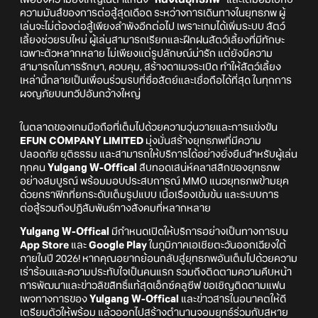
ความมันส์ของการต่อสู้สุดเดือด ระหว่างการเดินทางในยุทธภพ ผู้
เล่นจะไม่ต้องต่อสู้เพียงลำพังอีกต่อไป เพราะเกมได้เพิ่มระบบ สัตว์
เลี้ยงช่วยรบใหม่ ผู้เล่นสามารถเรียกและฝึกฝนสัตว์เลี้ยงที่มีทักษะ
เฉพาะตัวหลากหลาย ไม่เพียงแต่รูปลักษณ์น่ารัก แต่ยังมีความ
สามารถในการรักษา, ควบคุม, สร้างดาเมจระเบิด ทำให้สัตว์เลี้ยง
เหล่านี้กลายเป็นเพื่อนร่วมรบที่ซื่อสัตย์และเชื่อถือได้ที่สุด ในทุกการ
ผจญภัยบนทวีปอันกว้างใหญ่
ในตลาดของเกมมือถือที่เต็มไปด้วยความวุ่นวายและการแข่งขัน
EFUN COMPANY LIMITED
มุ่งมั่นสร้างยุทธภพที่มีความ
ปลอดภัย ยุติธรรม และสามารถให้บริการได้อย่างยั่งยืนสำหรับผู้เล่น
ทุกคน
Yulgang W-Offical
สืบทอดเสน่ห์คลาสสิกของยุทธภพ
อย่างสมบูรณ์ พร้อมมอบประสบการณ์ MMO แนวยุทธภพข้ามยุค
ด้วยกราฟิกที่ยกระดับเต็มรูปแบบ เนื้อเรื่องเข้มข้น และระบบการ
ต่อสู้รวมถึงปฏิสัมพันธ์ทางสังคมที่หลากหลาย
Yulgang W-Offical
มีกำหนดเปิดให้บริการอย่างเป็นทางการบน
App Store
และ
Google Play
ในภูมิภาคเอเชียตะวันออกเฉียงใต้
ภายในปี 2026! หากคุณอยากย้อนกลับสู่ยุทธภพอันเต็มไปด้วยความ
เร่าร้อนและความประทับใจเป็นคนแรก รวมถึงติดตามความคืบหน้า
การพัฒนาและข่าวลิขสิทธิ์แท้สุดเอ็กซ์คลูซีฟ ขอเชิญติดตามแฟน
เพจทางการของ
Yulgang W-Offical
และข่าวสารในอนาคตให้ดี
เตรียมตัวให้พร้อม แล้วออกไปสร้างตำนานจอมยุทธ์ร่วมกับสหาย