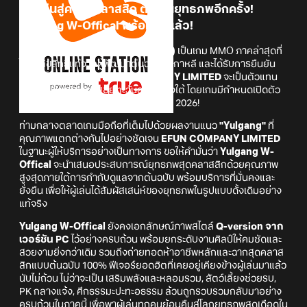
หวนคืนสู่ความคลาสสิก ต่อสู้ในยุทธภพอีกครั้ง!
Yulgang W-Offical พร้อมลุยแล้ว!
Yulgang W-Offical (เวอร์ชันมือถือ)
เป็นเกม MMO ภาคล่าสุดที่
ได้รับลิขสิทธิ์แท้จากผู้พัฒนาต้นฉบับในเกาหลี และได้รับการยืนยัน
อย่างเป็นทางการว่า
EFUN COMPANY LIMITED
จะเป็นตัวแทน
จำหน่ายในภูมิภาคเอเชียตะวันออกเฉียงใต้ โดยเกมมีกำหนดเปิดตัว
บน
App Store
และ
Google Play
ในปี 2026!
ท่ามกลางตลาดเกมมือถือที่เต็มไปด้วยผลงานแนว
"Yulgang"
ที่
คุณภาพแตกต่างกันไปอย่างชัดเจน
EFUN COMPANY LIMITED
ในฐานะผู้ให้บริการอย่างเป็นทางการ ขอให้คำมั่นว่า
Yulgang W-
Offical
จะนำเสนอประสบการณ์ยุทธภพสุดคลาสสิกด้วยคุณภาพ
สูงสุดภายใต้การกำกับดูแลจากต้นฉบับ พร้อมบริการที่มั่นคงและ
ยั่งยืน เพื่อให้ผู้เล่นได้สัมผัสเสน่ห์ของยุทธภพในรูปแบบดั้งเดิมอย่าง
แท้จริง
Yulgang W-Offical
ยังคงเอกลักษณ์ภาพสไตล์
Q-version จาก
เวอร์ชัน PC
ไว้อย่างครบถ้วน พร้อมยกระดับงานศิลป์ให้คมชัดและ
สวยงามยิ่งกว่าเดิม รวมถึงถ่ายทอดห้าอาชีพหลักและฉากสุดคลาส
สิกแบบต้นฉบับ 100% ฟีเจอร์ยอดฮิตที่เคยอยู่เคียงข้างผู้เล่นมาแล้ว
นับไม่ถ้วน ไม่ว่าจะเป็น เสริมพลังและหลอมรวม, สัตว์เลี้ยงช่วยรบ,
PK กลางแจ้ง, ศึกธรรมะปะทะอธรรม ล้วนถูกรวบรวมกลับมาอย่าง
ครบถ้วนในภาคนี้ เพื่อพาผู้เล่นทุกคนย้อนคืนสู่โลกยุทธภพสุดเดือดใน