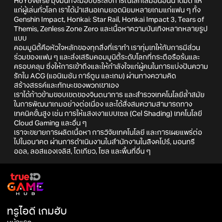
HoYoverse มุ่งมั่นที่จะมอบประสบการณ์โลกเสมือนอันน่าดื่มด่ำให้
แก่ผู้เล่นทั่วโลก เราได้นำเสนอเกมยอดนิยมหลายเกมแก่แฟน ๆ ทั้ง
Genshin Impact, Honkai: Star Rail, Honkai Impact 3, Tears of
Themis, Zenless Zone Zero และเนื้อหาความบันเทิงหลากหลายรูป
แบบ
คอมมูนิตี้คือหัวใจหลักของทุกสิ่งที่เราทำ เราทุ่มเทให้กับการมีส่วน
ร่วมของแฟน ๆ และส่งเสริมคอมมูนิตี้ระดับโลกที่กระตือรือร้นและ
ครอบคลุม ซึ่งให้การเข้าถึงและให้กำลังใจแก่ผู้คนในการแบ่งปันความ
รักใน ACG (แอนิเมชัน การ์ตูน และเกม) ผ่านทางความคิด
สร้างสรรค์และทักษะของพวกเขาเอง
เราได้ก้าวข้ามขอบเขตของจินตนาการ และสำรวจเทคโนโลยีล้ำสมัย
ในการพัฒนาเกมอย่างต่อเนื่อง และได้สั่งสมความสามารถทาง
เทคนิคขั้นสูง เช่น การให้แสงเงาแบบเซล (Cel Shading) เทคโนโลยี
Cloud Gaming และอื่น ๆ
เราจะขยายการผลิตเนื้อหา การวิจัยเทคโนโลยี และการเผยแพร่ต่อ
ไปในอนาคต ผ่านการดำเนินงานในสำนักงานในสิงคโปร์, มอนทรี
ออล, ลอสแองเจลิส, โตเกียว, โซล และพื้นที่อื่น ๆ
ทรูไอดี เกมฮับ