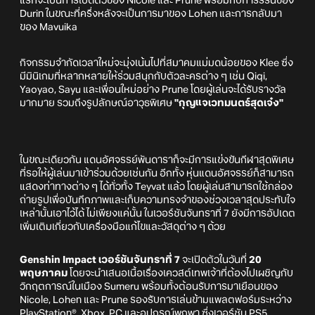
แรกจะเป็นการเปิดตัวของ Nicole และ Prune พร้อมกับการรีรันของ
Durin ในขณะที่ครึ่งหลังจะเป็นการมาของ Lohen และการกลับมา
ของ Mavuika
กิจกรรมจำกัดเวลาใหม่จะมุ่งเน้นไปที่สมาคมแม่มดน้อยของ Klee ซึ่ง
มีมินิเกมที่หลากหลายให้ร่วมสนุกกับตัวละครต่าง ๆ เช่น Qiqi,
Yaoyao, Sayu และเพื่อนใหม่อย่าง Prune โดยผู้เล่นจะได้รับรางวัล
มากมาย รวมถึงรูปลักษณ์อาวุธพิเศษ
"กุญแจเวทมนตร์สุดเจ๋ง"
ในขณะเดียวกัน แดนอัศจรรย์พันดาราก็จะมีการแข่งขันกีฬาสุดพิเศษ
ที่รอให้ผู้เล่นมาเข้าร่วมด้วยเช่นกัน อีกทั้ง หุ่นแดนอัศจรรย์ก็สามารถ
แสดงท่าทางต่าง ๆ ได้ทั่วทั้ง Teyvat แล้ว โดยผู้เล่นสามารถใช้กล่อง
ถ่ายรูปเพื่อบันทึกภาพและเก็บความทรงจำของช่วงเวลาสุดประทับใจ
เหล่านั้นเอาไว้ได้ ไม่เพียงแค่นั้น ในเวอร์ชันจันทราที่ 7 ยังมีการอัปเดต
เพิ่มเติมเกี่ยวกับเครื่องมือแก้ไขและวัสดุต่าง ๆ ด้วย
Genshin Impact เวอร์ชันจันทราที่ 7
จะเปิดตัวในวันที่
20
พฤษภาคม
โดยจะนำเสนอเนื้อเรื่องเควสต์เทพเจ้าที่ต้องไปเผชิญกับ
วิกฤตการณ์ในเมือง Sumeru พร้อมทั้งต้อนรับการมาเยือนของ
Nicole, Lohen และ Prune รองรับการเล่นข้ามแพลตฟอร์มระหว่าง
PlayStation®, Xbox, PC และอุปกรณ์พกพา ซึ่งเวอร์ชัน PS5,