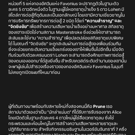
หน่วยที่ 5 แห่งกองอัศวินแห่ง Favonius จะปรากฏตัวในฐานะตัว
ละคร 5 ดาวอีกหนึ่งตัว ในฐานะผู้ใช้หอกธาตุน้ำแข็ง 5 ดาว Lohen มี
สไตล์การต่อสู้ที่ดุดันและเป็นเอกลักษณ์ โดยเขามีความเชี่ยวชาญใน
การบริหารทรัพยากรการต่อสู้ 2 ชนิด ได้แก่
"ความสำราญ" และ
"จิตชิงชัย"
เพื่อสร้างความเสียหายน้ำแข็งอย่างมหาศาล สกิลธาตุ
ของเขาจะเปิดใช้งานสถานะ Masterstroke ซึ่งช่วยให้เขาสามารถ
สะสมและใช้งาน "ความสำราญ" เพื่อปลดปล่อยสกิลธาตุแบบพิเศษ
ได้ ในขณะที่ "จิตชิงชัย" จะถูกสะสมผ่านการต่อสู้ของเพื่อนร่วมทีม
ซึ่งจะช่วยยกระดับความแข็งแกร่งของเขาให้เพิ่มขึ้นไปอีกขั้น เมื่อจัด
ทีมร่วมกับตัวละครมนตรา Lohen จะสามารถดึงศักยภาพการต่อสู้
ของตนเองออกมาได้สูงยิ่งขึ้น สำหรับเควสต์ระดับตำนานของเขานั้น
จะพาผู้เล่นไปสำรวจเรื่องราวของกองอัศวินแห่ง Favonius ในมุมที่
ไม่เคยถูกเปิดเผยที่ไหนมาก่อน
ผู้ที่เดินทางมาพร้อมกับสหายใหม่ทั้งสองคนนี้คือ
Prune
เธอ
สถาปนาตัวเองว่าเป็น "นักล่าแม่มด" ที่ได้รับการรับรองจาก Alice
โดยเปิดตัวในฐานะตัวละคร 4 ดาวใหม่ผู้ใช้สื่อเวทธาตุลม ซึ่งใช้
กระพรวนและค้อนใหญ่ในการสร้างความเสียหายหลายธาตุและ
ปฏิกิริยากระจาย สำหรับกิจกรรมอธิษฐานในเวอร์ชันจันทราที่ 7 ครึ่ง