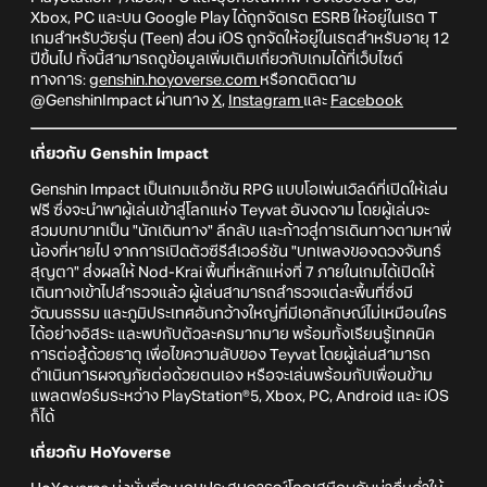
Xbox, PC และบน Google Play ได้ถูกจัดเรต ESRB ให้อยู่ในเรต T
เกมสำหรับวัยรุ่น (Teen) ส่วน iOS ถูกจัดให้อยู่ในเรตสำหรับอายุ 12
ปีขึ้นไป ทั้งนี้สามารถดูข้อมูลเพิ่มเติมเกี่ยวกับเกมได้ที่เว็บไซต์
ทางการ:
genshin.hoyoverse.com
หรือกดติดตาม
@GenshinImpact ผ่านทาง
X
,
Instagram
และ
Facebook
เกี่ยวกับ Genshin Impact
Genshin Impact เป็นเกมแอ็กชัน RPG แบบโอเพ่นเวิลด์ที่เปิดให้เล่น
ฟรี ซึ่งจะนำพาผู้เล่นเข้าสู่โลกแห่ง Teyvat อันงดงาม โดยผู้เล่นจะ
สวมบทบาทเป็น "นักเดินทาง" ลึกลับ และก้าวสู่การเดินทางตามหาพี่
น้องที่หายไป จากการเปิดตัวซีรีส์เวอร์ชัน "บทเพลงของดวงจันทร์
สุญตา" ส่งผลให้ Nod-Krai พื้นที่หลักแห่งที่ 7 ภายในเกมได้เปิดให้
เดินทางเข้าไปสำรวจแล้ว ผู้เล่นสามารถสำรวจแต่ละพื้นที่ซึ่งมี
วัฒนธรรม และภูมิประเทศอันกว้างใหญ่ที่มีเอกลักษณ์ไม่เหมือนใคร
ได้อย่างอิสระ และพบกับตัวละครมากมาย พร้อมทั้งเรียนรู้เทคนิค
การต่อสู้ด้วยธาตุ เพื่อไขความลับของ Teyvat โดยผู้เล่นสามารถ
ดำเนินการผจญภัยต่อด้วยตนเอง หรือจะเล่นพร้อมกับเพื่อนข้าม
แพลตฟอร์มระหว่าง PlayStation®5, Xbox, PC, Android และ iOS
ก็ได้
เกี่ยวกับ HoYoverse