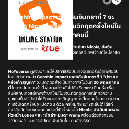
3 เดือนที่แล้ว
22
Genshin Impact เวอร์ชันจันทราที่ 7 จะ
เปิดตัว Nicole พร้อมเผยวิกฤตครั้งใหม่ใน
Sumeru วันที่ 20 พฤษภาคมนี้
การอัปเดตครั้งนี้มาพร้อมกับการเปิดตัว
แม่มด Nicole, อัศวิน
Lohen และนักล่าแม่มด Prune
รวมถึงเควสต์เทพเจ้าบทใหม่ล่าสุด
ท่ามกลางวิกฤตการณ์ของ Sumeru
HoYoverse
ผู้พัฒนาและให้บริการสื่อบันเทิงอินเตอร์แอ็กทีฟระดับ
โลกได้ประกาศว่า
Genshin Impact เวอร์ชันจันทราที่ 7 "ปุราณะ
แห่งเถ้าสุญตา"
จะเปิดตัวอย่างเป็นทางการในวันที่
20 พฤษภาคม
นี้
ในการอัปเดตครั้งนี้ ผู้เล่นจะได้กลับไปยัง Sumeru อีกครั้ง เพื่อ
สัมผัสกับเควสต์เทพเจ้าบทใหม่ ในขณะที่วิกฤตการณ์ที่ทวีความ
รุนแรงขึ้นกำลังทำให้ดินแดนแห่งปัญญาแห่งนี้ตกอยู่ในความวุ่นวาย
การอัปเดตครั้งนี้จะเปิดตัว 3 ตัวละครใหม่ที่สามารถเล่นได้ ได้แก่
สมาชิกสมาคมแม่มดคนแรกที่เปิดให้เล่นได้
Nicole, อัศวินและรอง
หัวหน้า Lohen และ "นักล่าแม่มด" Prune
พร้อมด้วยกิจกรรม
จำกัดเวลา และการอัปเดตเพิ่มเติมในแดนอัศจรรย์