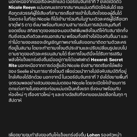
นอกเหนือจากเนื้อเรื่องหลักแล้ว เวอร์ชันจันทราที่ 7 ยังได้เปิดตัว
Nicole Reeyn
แม่มดคนแรกจากสมาคมแม่มดที่เปิดให้เล่นได้ เธอ
คือทูตสวรรค์ผู้ไร้เสียงที่สามารถสื่อสารเข้าไปในจิตใจของผู้อื่นได้
โดยตรง ในที่สุด Nicole ก็ได้เข้ามาร่วมทีมในฐานะตัวละครผู้ใช้สื่อเวท
ธาตุไฟ 5 ดาว ซึ่งมาพร้อมกับความสามารถในการสนับสนุนทีมที่
ยอดเยี่ยม สกิลธาตุของเธอจะมอบบัฟเพิ่มพลังโจมตีให้กับสมาชิกทั้ง
ทีมซึ่งรวมถึงตัวละครนอกสนาม พร้อมทั้งสร้างโล่ป้องกันขึ้นมา และ
ท่าไม้ตายของเธอจะอัญเชิญภาพเงาเร้นลับออกมาติดตามตัวละคร
ที่อยู่ในสนาม โดยจะทำดาเมจโจมตีประสานและปรับเปลี่ยนรูปแบบไป
ตามธาตุของตัวละครบนสนามได้ ซึ่งการโจมตีนี้จะได้รับการเสริม
พลังให้แข็งแกร่งยิ่งขึ้นเมื่ออยู่ภายใต้เอฟเฟกต์
Hexerei: Secret
Rite
นอกเหนือจากการต่อสู้แล้ว Nicole ยังสามารถเรียกใช้พลัง
ของ Seelie ผ่านการชาร์จโจมตี เพื่อช่วยนำทางไปยังหีบสมบัติที่อยู่
ใกล้เคียงได้อีกด้วย นอกจากนี้ ในเวอร์ชันจันทราที่ 7 ยังได้ขยายพื้นที่
จุดรวมพลอย่างสวนของแม่มดของ Nicole โดยจะเปิดให้เข้าชมการ
ตกแต่งภายในของกระท่อมแม่มดเป็นครั้งแรก ซึ่งจะมาพร้อมกับ
ห้องใหม่ ๆ เรื่องราวใหม่ ๆ และรางวัลลับที่จะทยอยปลดล็อกในทุก ๆ
สัปดาห์
เพื่อขยายขุมกำลังของทีมให้แข็งแกร่งยิ่งขึ้น
Lohen
รองหัวหน้า