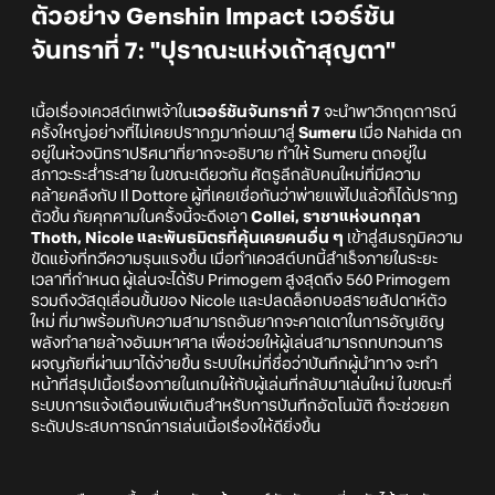
ตัวอย่าง Genshin Impact เวอร์ชัน
จันทราที่ 7: "ปุราณะแห่งเถ้าสุญตา"
เนื้อเรื่องเควสต์เทพเจ้าใน
เวอร์ชันจันทราที่ 7
จะนำพาวิกฤตการณ์
ครั้งใหญ่อย่างที่ไม่เคยปรากฏมาก่อนมาสู่
Sumeru
เมื่อ Nahida ตก
อยู่ในห้วงนิทราปริศนาที่ยากจะอธิบาย ทำให้ Sumeru ตกอยู่ใน
สภาวะระส่ำระสาย ในขณะเดียวกัน ศัตรูลึกลับคนใหม่ที่มีความ
คล้ายคลึงกับ Il Dottore ผู้ที่เคยเชื่อกันว่าพ่ายแพ้ไปแล้วก็ได้ปรากฏ
ตัวขึ้น ภัยคุกคามในครั้งนี้จะดึงเอา
Collei, ราชาแห่งนกกุลา
Thoth, Nicole และพันธมิตรที่คุ้นเคยคนอื่น ๆ
เข้าสู่สมรภูมิความ
ขัดแย้งที่ทวีความรุนแรงขึ้น เมื่อทำเควสต์บทนี้สำเร็จภายในระยะ
เวลาที่กำหนด ผู้เล่นจะได้รับ Primogem สูงสุดถึง 560 Primogem
รวมถึงวัสดุเลื่อนขั้นของ Nicole และปลดล็อกบอสรายสัปดาห์ตัว
ใหม่ ที่มาพร้อมกับความสามารถอันยากจะคาดเดาในการอัญเชิญ
พลังทำลายล้างอันมหาศาล เพื่อช่วยให้ผู้เล่นสามารถทบทวนการ
ผจญภัยที่ผ่านมาได้ง่ายขึ้น ระบบใหม่ที่ชื่อว่าบันทึกผู้นำทาง จะทำ
หน้าที่สรุปเนื้อเรื่องภายในเกมให้กับผู้เล่นที่กลับมาเล่นใหม่ ในขณะที่
ระบบการแจ้งเตือนเพิ่มเติมสำหรับการบันทึกอัตโนมัติ ก็จะช่วยยก
ระดับประสบการณ์การเล่นเนื้อเรื่องให้ดียิ่งขึ้น