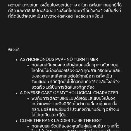
ความสามารถในการเชื่อมโยงจุดเด่นต่าง ๆ ในการเฟ้นหากลยุทธ์ที่ดี
ที่สุด และการปรับตัวรับมือตามสิ่งที่โชคชะตาได้นำพามา จะเป็นสิ่งที่
ที่ตัดสินว่าคุณจะเป็น Mythic-Ranked Tactician หรือไม่
ฟีเจอร์
ASYNCHRONOUS PVP - NO TURN TIMER
ทดสอบสกิลของคุณกับผู้เล่นคนอื่น ๆ จากทั่วทุกมุม
โลกโดยไม่ต้องกังวลเรื่องเวลา คุณสามารถเซฟเซสชั่
นของคุณและเลือกเล่นต่อได้ทุกเมื่อ การที่จะเป็น
Tactician ที่ดีที่สุดนั้นไม่ได้วัดกันที่การตัดสินใจอย่าง
รวดเร็ว แต่เป็นการตัดสินใจที่ถูกต้อง
A DIVERSE CAST OF MYTHOLOGICAL CHARACTER
พบกับการตีความใหม่แบบดั้งเดิมและแบบใหม่ของ
เหล่าเทพเจ้าและสิ่งมีชีวิตในตำนานที่คุณคุ้นเคย ทั้ง
กรีก, นอร์ส และอียิปต์ ไปจนถึงตำนานอื่น ๆ อย่างเม
โสโปเตเมีย และญี่ปุ่น
CLIMB THE RANK LADDER TO BE THE BEST
ทดสอบและวัดสกิลของคุณกับผู้เล่นคนอื่น ๆ จากทั่ว