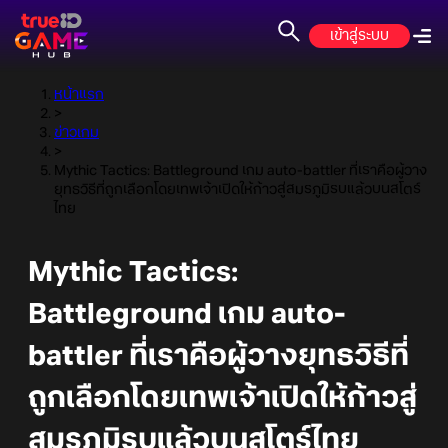
เข้าสู่ระบบ
หน้าแรก
>
ข่าวเกม
>
Mythic Tactics: Battleground เกม auto-battler ที่เราคือผู้วาง
ยุทธวิธีที่ถูกเลือกโดยเทพเจ้าเปิดให้ก้าวสู่สมรภูมิรบแล้วบนสโตร์
ไทย
Mythic Tactics:
Battleground เกม auto-
battler ที่เราคือผู้วางยุทธวิธีที่
ถูกเลือกโดยเทพเจ้าเปิดให้ก้าวสู่
สมรภูมิรบแล้วบนสโตร์ไทย