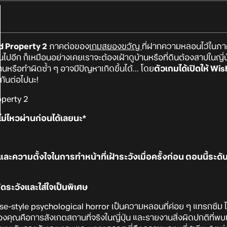
d Property 2
ภาคต่อของ
เกมสยองขวัญ
ที่ฝากความหลอนไว้ในภา
ไปอีก ก็เหมือนอย่างเคยเราจะต้องเฝ้าดูบ้านหรือที่ดินต้องสาปในญี่
หรือทำผิดซ้ำ ๆ อาจมีปัญหาเกิดขึ้นได้... โดย
ตัวเกมได้เปิดให้ Wi
กันต่อไปนะ!
ไม่ไหวผ่านก่อนได้เลยนะ*
ความตั้งใจในการทำหน้าที่เฝ้าระวังเมื่อครั้งก่อน ตอนนี้ระ
ัดระวังและใส่ใจเป็นพิเศษ
-style psychological horror เป็นความหลอนที่ค่อย ๆ แทรกซึม ไม่ใ
ที่ของคุณคือการสังเกตสถานที่จริงในญี่ปุ่น และรายงานสิ่งผิดปกติท