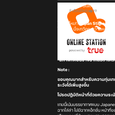
Online Station
8 เดือนที่แล้ว
19
ไหวกันไหม!?
Japan Stigmatize
ในภาค 2 นี้จะทวีคูณความหลอนขึ้น
ปกติบ้างนะ แต่ถ้าพลาดการรายงาน
จำหน่ายเมื่อไหร่นั้นต้องรอติดตาม
*มีภาพที่ค่อนข้างน่ากลัวถ้าใคร
Note :
ขอบคุณมากสำหรับความทุ่มเทและ
ระวังได้เพิ่มสูงขึ้น
โปรดปฏิบัติหน้าที่ด้วยความระม
เกมนี้เน้นบรรยากาศแบบ Japanese
ฉากไล่ล่า ไม่มีฉากแอ็กชั่น หน้า