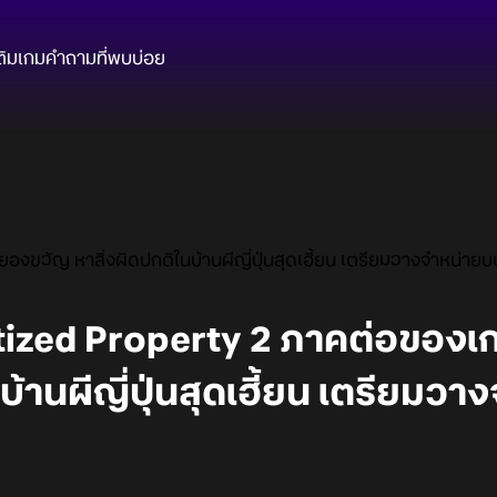
ติมเกม
คำถามที่พบบ่อย
ขวัญ หาสิ่งผิดปกติในบ้านผีญี่ปุ่นสุดเฮี้ยน เตรียมวางจำหน่าย
tized Property 2 ภาคต่อของ
บ้านผีญี่ปุ่นสุดเฮี้ยน เตรียมว