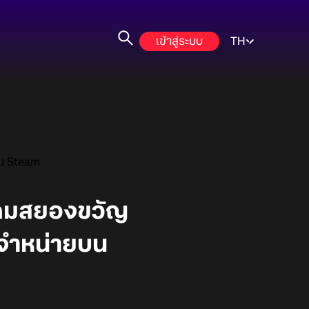
เข้าสู่ระบบ
TH
บน Steam
เกมสยองขวัญ
างจำหน่ายบน