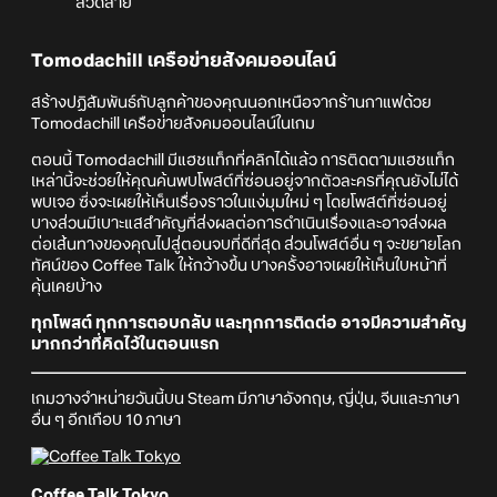
ลวดลาย
Tomodachill เครือข่ายสังคมออนไลน์
สร้างปฏิสัมพันธ์กับลูกค้าของคุณนอกเหนือจากร้านกาแฟด้วย
Tomodachill เครือข่ายสังคมออนไลน์ในเกม
ตอนนี้ Tomodachill มีแฮชแท็กที่คลิกได้แล้ว การติดตามแฮชแท็ก
เหล่านี้จะช่วยให้คุณค้นพบโพสต์ที่ซ่อนอยู่จากตัวละครที่คุณยังไม่ได้
พบเจอ ซึ่งจะเผยให้เห็นเรื่องราวในแง่มุมใหม่ ๆ โดยโพสต์ที่ซ่อนอยู่
บางส่วนมีเบาะแสสำคัญที่ส่งผลต่อการดำเนินเรื่องและอาจส่งผล
ต่อเส้นทางของคุณไปสู่ตอนจบที่ดีที่สุด ส่วนโพสต์อื่น ๆ จะขยายโลก
ทัศน์ของ Coffee Talk ให้กว้างขึ้น บางครั้งอาจเผยให้เห็นใบหน้าที่
คุ้นเคยบ้าง
ทุกโพสต์ ทุกการตอบกลับ และทุกการติดต่อ อาจมีความสำคัญ
มากกว่าที่คิดไว้ในตอนแรก
เกมวางจำหน่ายวันนี้บน Steam มีภาษาอังกฤษ, ญี่ปุ่น, จีนและภาษา
อื่น ๆ อีกเกือบ 10 ภาษา
Coffee Talk Tokyo