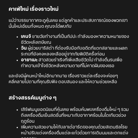
คาเฟ่ใหม่ เรื่องราวใหม่
แม้ว่าบรรยากาศจะดูคุ้นเคย แต่ลูกค้าและประสบการณ์ของพวกเขา
นั้นใหม่เอี่ยมทั้งหมด คุณจะได้พบกับ
เคนจิ
ชายวัยทำงานที่เป็นกัปปะ กำลังมองหาความหมายของ
ชีวิตหลังเกษียณ
วิน
ผู้ช่วยบาริสต้า ที่ต้องรับมือกับอดีตที่แตกสลายและผลก
ระทบที่ยังคงหลงเหลืออยู่จากภัยพิบัติครั้งก่อน
อายาเมะ
สาวสวยร่าเริงที่เพิ่งเสียชีวิตไป กำลังดิ้นรนเพื่อ
ทำความเข้าใจชีวิตหลังความตายที่ไม่คาดฝันของเธอ
และยังมีผู้คนหน้าใหม่อีกมากมาย เรื่องราวแต่ละเรื่องจะค่อยๆ
คลี่คลายไปตามที่คุณรับฟัง ตอบสนอง และให้ความช่วยเหลือ
สร้างสรรค์เมนูต่าง ๆ
เสิร์ฟเมนูยอดนิยมที่คุ้นเคย พร้อมค้นพบเครื่องดื่มใหม่ ๆ รวม
ถึงเครื่องดื่มเย็นสดชื่นที่เหมาะกับอากาศร้อนในโตเกียวช่วง
ฤดูร้อน
เพิ่มความสวยงามให้กับลาเต้อาร์ตของคุณด้วยสเตนซิลโรย
หน้าปรับแต่งเครื่องดื่มแต่ละแก้วด้วยการเติมนมและตกแต่ง