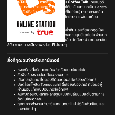
Coffee Talk Tokyo
ภาคล่าสุดของเกม
Coffee Talk
เกมแนววิ
ชวลโนเวลบรรยากาศสบาย ๆ ที่จะให้เราได้มารับบทบาทเป็น Barista
ผู้ที่จะได้มารับฟังเรื่องราวของผู้คน (และที่ไม่ใช่คน) ท่ามกลางกลิ่น
หอมกรุ่นของกาแฟ โดยภาคนี้เราจะได้เปิดร้านกาแฟในโตเกียว -
ญี่ปุ่นแล้ว
เรื่องราวในคาเฟ่แห่งหนึ่งในโตเกียวช่วงค่ำคืน หลบภัยจากฤดูร้อน
เสิร์ฟเครื่องดื่มหให้แก่ลูกค้า ฟังเรื่องราวของมนุษย์และโยไค ผ่านบท
สนทนาลึกซึ้งเกี่ยวกับความรัก การสูญเสีย อัตลักษณ์ และโอกาสใน
ชีวิต ท่ามกลางเสียงเพลง Lo-Fi สบายๆ
สิ่งที่คุณจะทำหลังเคาน์เตอร์
ชงเครื่องดื่มร้อนและเย็นสำหรับมนุษย์และโยไค
รับฟังเรื่องราวส่วนตัวของพวกเขา
เลือกบทสนทนาโต้ตอบที่มีผลต่อผลลัพธ์ของตัวละคร
ปลดล็อกโพสต์ Tomodachill (โซเชี่ยลของเกม) ที่ซ่อนอยู่
ผ่านแฮชแท็กแบบอินเทอร์แอ็กทีฟ
ค้นพบตอนจบหลากหลายรูปแบบที่เปลี่ยนแปลงไปตามการ
ตัดสินใจของคุณ
ทุกกะการทำงานนำมาซึ่งบทสนทนาใหม่ ปฏิสัมพันธ์ใหม่ และ
โอกาสใหม่ ๆ