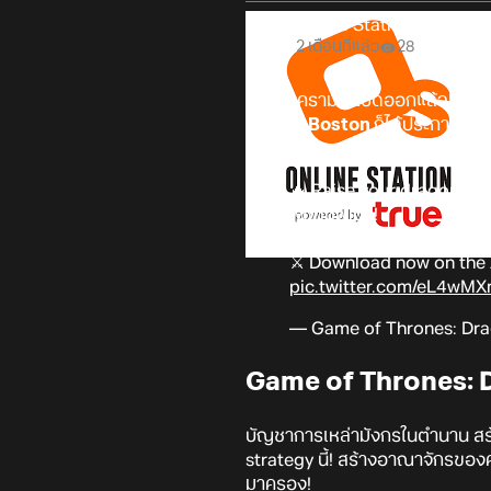
Online Station
2 เดือนที่แล้ว
28
ม่านสงครามได้เปิดออกแล้ว! หลังจ
Games Boston
ก็ได้ประกาศพร้
จาก
“House of the Dragon”
ซี
🔥 Raise your dragons, b
worldwide!
⚔️ Download now on the
pic.twitter.com/eL4wM
— Game of Thrones: Dra
Game of Thrones: 
บัญชาการเหล่ามังกรในตำนาน สร
strategy นี้! สร้างอาณาจักรของค
มาครอง!