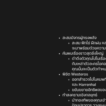
สะสมมังกรผู้ทรงพลัง
สะสม ฟักไข่ ฝึกฝน แ
จะมาพร้อมด้วยความ
ค้นพบเรื่องราวสุดยิ่งใหญ่
ดำดิ่งตัวคุณไปในเรื่อง
กับเหล่าตัวละครไอค
คุณนั้นจะเป็นตัวก
พิชิต Westeros
ออกสำรวจไปในแมพที่
และ Harrenhal
ขยับขยายอิทธิพลขอ
ทำสงครามเชิงกลยุทธ์
นำกองทัพของคุณเข้าสู
ป้อมปราการ วางแผนให