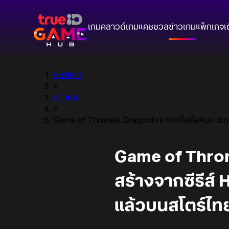
เกมคลาวด์
เกมแคชชวล
ข่าวเกม
แพ็กเกจ
เ
หน้าแรก
>
ข่าวเกม
>
Game of Thrones: Dragonfire เกมมือถือแนว stra
Game of Throne
สร้างจากซีรีส์
แล้วบนสโตร์ไท