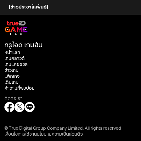
[ข่าวประชาสัมพันธ์]
ทรูไอดี เกมฮับ
หน้าแรก
เกมคลาวด์
เกมแคชชวล
ข่าวเกม
แพ็กเกจ
เติมเกม
คำถามที่พบบ่อย
ติดต่อเรา
© True Digital Group Company Limited. All rights reserved
เงื่อนไขการใช้งาน
นโยบายความเป็นส่วนตัว