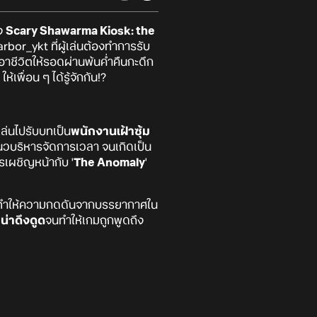
าง
Scary Shawarma Kiosk: the
or_ykt ที่ผู้เล่นต้องทำการรับ
อาชีวิตให้รอดผ่านพ้นค่ำคืนกะดึก
เพื่อน ๆ ได้รู้จักกัน!?
ล่นไปรับบทเป็น
พนักงานเฝ้าซุ้ม
วบริหารจัดการเวลา จนเกิดเป็น
รเผชิญหน้ากับ '
The Anomaly
'
ว ทำให้ความกดดันจากบรรยากาศใน
น่าดึงดูด
จนทำให้เกมถูกพูดถึง