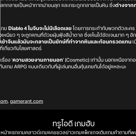
โหลกกลายเป็นหน้ากากน่าขนลุก และกระดูกกลายเป็นหิน ซึ่ง
ต่างจากภ
 เกม
Diablo 4 ในจีนจะไม่มีเลือดเลย
โดยการกระทำกับพวกตัวละคร N
เหนียว ๆ จะถูกแทนที่ด้วยฝุ่นฟุ้งสีน้ำตาล ซึ่งเห็นได้ชัดเจนมาก ๆ อีกท
เข้าจีนแล้วมันจะกลายเป็นยักษ์ที่ทำจากหินและก้อนกรวดแทน
เ
เกี่ยวกับไสยศาสตร์
รื่อง '
ความสวยงามภายนอก
' (Cosmetic) เท่านั้น นอกเหนือจากอ
กับเกม ARPG แบบเดียวกับที่ผู้เล่นคนอื่นคุ้นเคยกันได้อยู่แหละนะ
com
,
gamerant.com
ทรูไอดี เกมฮับ
หน้าแรก
เกมคลาวด์
เกมแคชชวล
ข่าวเกม
แพ็กเกจ
เติมเกม
คำถามที่พ