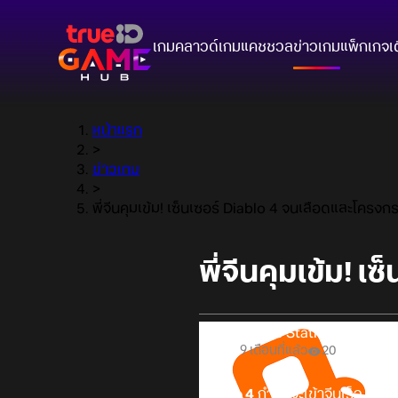
เกมคลาวด์
เกมแคชชวล
ข่าวเกม
แพ็กเกจ
เ
หน้าแรก
>
ข่าวเกม
>
พี่จีนคุมเข้ม! เซ็นเซอร์ Diablo 4 จนเลือดและโครงก
พี่จีนคุมเข้ม! 
Online Station
9 เดือนที่แล้ว
20
Diablo 4
กำลังจะเข้าจีนเร็ว ๆ นี้