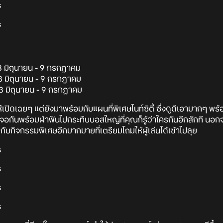
 8 มิถุนายน - 9 กรกฎาคม
8 มิถุนายน - 9 กรกฎาคม
 13 มิถุนายน - 9 กรกฏาคม
้เปิดเฉยๆ แต่ยังมาพร้อมกับแผนที่พิเศษไนท์ซิตี้ ซึ่งดูดีเอามากๆ พร้อ
พร้อมฝ่าฟันไปกระทืบบอสใหญ่ที่คุณก็รู้ว่าใครกันอีกสักที นอกจากนี
ับกิจกรรมพิเศษอีกมากมายที่เตรียมโถมให้ผู้เล่นได้เข้าไปลุย