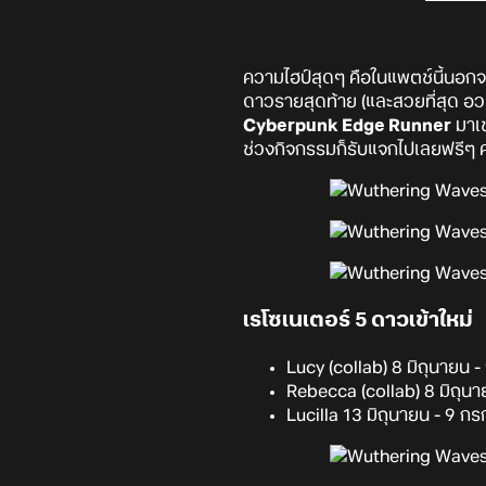
ความไฮป์สุดๆ คือในแพตช์นี้นอกจ
ดาวรายสุดท้าย (และสวยที่สุด อ
Cyberpunk Edge Runner
มาเช
ช่วงกิจกรรมก็รับแจกไปเลยฟรีๆ 
เรโซเนเตอร์ 5 ดาวเข้าใหม่
Lucy (collab) 8 มิถุนายน
Rebecca (collab) 8 มิถุนา
Lucilla 13 มิถุนายน - 9 ก