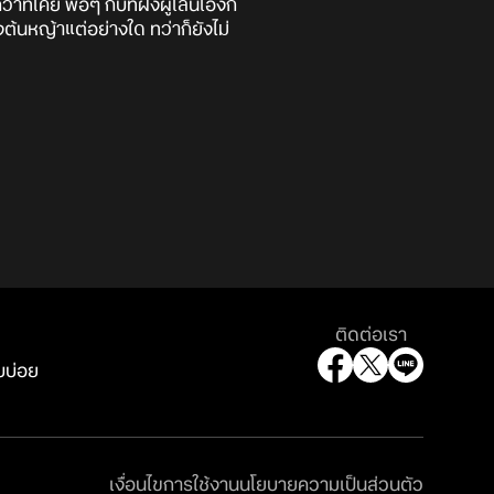
ี่เคย พอๆ กับที่ฝั่งผู้เล่นเองก็
ต้นหญ้าแต่อย่างใด ทว่าก็ยังไม่
ติดต่อเรา
บบ่อย
เงื่อนไขการใช้งาน
นโยบายความเป็นส่วนตัว