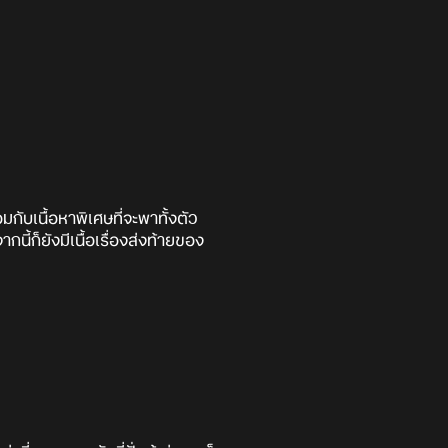
มกับเนื้อหาพิเศษที่จะพาทั้งตัว
้ก็ยังมีเนื้อเรื่องส่งท้ายของ