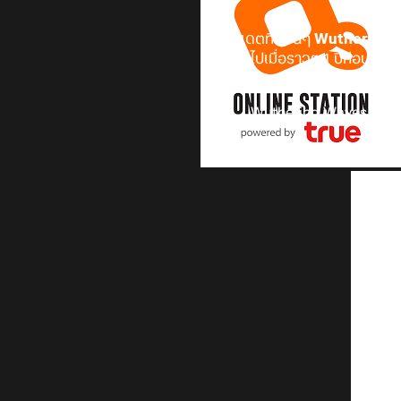
เป็นอัปเดตที่แฟนๆ
Wuthering 
Runner ไปเมื่อราวๆ 1 ปีก่อน ทาง
มิถุนายนตัวเกมจะมีการอัปเดตเวอ