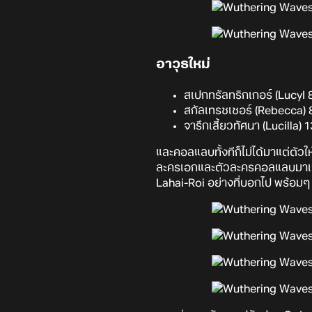
อาวุธใหม่
สเปกทรัลทริกเกอร์ (LucyI
สกัลเทรชเชอร์ (Rebecca) 
จารึกเสี้ยวทัศนา (Lucilla)
และคอลแลบทั้งทีก็ไม่ได้มาแต่ตัวให
ละครเอกและตัวละครคอลแลบมาเจอกัน
Lahai-Roi อย่างที่บอกไป พร้อมๆ ก