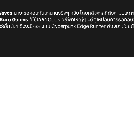
Waves
น่าจะรอคอยกันมานานจริงๆ ครับ โดยหลังจากที่ตัวเกมปร
Kuro Games
ก็ใช้เวลา Cook อยู่พักใหญ่ๆ แต่ดูเหมือนการรอคอยจะค
ร์ชั่น 3.4 ซึ่งจะมีคอลแลบ Cyberpunk Edge Runner พ่วงมาด้วยนั