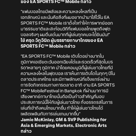
ของ EA SPORTS FC™ Mobile กล่าว
“แฟนบอลไทยมีพลังและความหลงใหลที่เป็น
เอกลักษณ์ และนั่นคือสิ่งที่ผมอยากนำมาใส่ไว้ใน EA
SPORTS FC™ Mobile เราตั้งใจทำให้การพากย์ออก
มาธรรมชาติและสะท้อนวิถีที่แฟนบอลไทยพูดถึงฟุต
บอลจริงๆ ผมตื่นเต้นมากที่ผู้เล่นทุกคนจะได้ยินมัน!”
ไช้ ศรุต วิทูวินิต ผู้บรรยายภาษาไทยของ EA
SPORTS FC™ Mobile กล่าว
“EA SPORTS FC™ Mobile เติบโตอย่างมากใน
ภูมิภาคเอเชียตะวันออกเฉียงใต้และรวดเร็วที่สุดในบร
รดาหลายๆ ภูมิภาค นำโดยคอมมูนิตี้ผู้เล่นชาวไทยที่มี
ความหลงใหลในฟุตบอล เราเห็นการเติบโตในทุกๆ ปีใน
ตลาดประเทศไทย และมีภาพลักษณ์ที่แข็งแกร่งผ่าน
การจัดกิจกรรมทางการตลาด อาทิ งาน EA SPORTS
FC™ MobileFestival in Bangkok ที่ผ่านมาการมี
เสียงพากย์ภาษาไทยนั้นถือเป็นก้าวสำคัญที่มอบ
ประสบการณ์นี้ให้กับผู้เล่นชาวไทย ทั้งอรรถรสในการ
เล่นที่เข้าถึงคนไทยมากขึ้น ทำให้ผู้เล่นชาวไทยได้
เพลิดเพลินกับการเล่นเกมมากขึ้น”
Jamie McKinlay, GM & SVP Publishing for
Asia & Emerging Markets, Electronic Arts
กล่าว