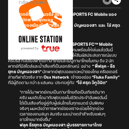
7 เดือนที่แล้ว
35
เสียงพากย์จากสนามจริง สู่เกม EA SPORTS FC Mobile ของ
สุดยอดนักพากย์ฟุตบอล
แถวหน้าของเมืองไทย “ฟลุค ธีรยุทธ บัญหนองสา และ ไช้ ศรุต
วิทูวินิต”
ถือเป็นครั้งแรกและก้าวสำคัญเมื่อ
EA SPORTS FC™ Mobile
ประกาศอัพเดทเสียงพากย์ภาษาไทยในเกมพร้อมให้เล่นแล้ววันนี้
เอาใจคอเกมฟุตบอลชาวไทยแบบสุดๆ ให้สัมผัสประสบการณ์แบบ
ครบรส ทั้งเสียงพากย์ภาษาไทยและเมนูภาษาไทยในเกม ดึง 2 นัก
พากย์ที่มีสไตล์และน้ำเสียงที่เป็นเอกลักษณ์ อย่าง
“ พี่ฟลุค - ธีร
ยุทธ บัญหนองสา”
นักพากย์ฟุตบอลแถวหน้าของไทย ครีเอเตอร์
สายกีฬาตัวจริง จาก
Osx Network
เจ้าของช่อง
“Fluke Family”
ที่มีผู้ติดตาม กว่า 6 แสนคน ประกบคู่กับ
“ไช้ ศรุต วิทูวินิต”
“การได้มาพากย์เกมเป็นภาษาไทยถือเป็นเกียรติมาก
ครับ ผมเติบโตมากับฟุตบอลในชีวิตประจำวันพอวันนี้
ได้เป็นเสียงที่อยู่คู่กับผู้เล่นไทยในทุกแมตช์ มันพิเศษ
จริงๆ ผมหวังว่าการพากย์ของเราจะช่วยให้ทุกช่วง
เวลาของเกมสนุก สมจริง และน่าจดจำสำหรับแฟนๆ
ชาวไทยมากยิ่งขึ้น”
ฟลุค ธีรยุทธ บัญหนองสา ผู้บรรยายภาษาไทย