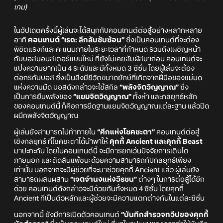
เกม)
ในอัปเดตครั้งนี้ผู้เล่นจะได้สนุกกับคอนเทนต์ต่อสู้อย่างหลากหลาย
อาทิ
คอนเทนต์ “เรด: ลึกลับซับซ้อน”
ซึ่งเป็นคอนเทนต์ที่จะต้อง
พิชิตแรงก์และคะแนนภายในระยะเวลาที่กำหนด รวมถึงเผชิญหน้า
กับบอสมอนสเตอร์แบบใหม่ ที่ยังไม่เคยสัมผัสมาก่อน คอนเทนต์จะ
แบ่งความยากเป็น 4 ระดับและมีทั้งหมด 3 ซีซั่น โดยผู้เล่นจะต้อง
ต่อกรกับบอส ซึ่งเป็นสิ่งมีชีวิตขนาดยักษ์ที่เกิดจากฝีมือของแม่มด
แห่งความมืด บอสดังกล่าวจะใช้สกิล
“พลังจิตวิญญาณ”
ซึ่ง
เป็นการยืมพลังของ
“แยมจิตวิญญาณ”
ทั้งห้า และกลยุทธ์หลัก
ของคอนเทนต์นี้ ก็คือการยึดฐานแยมจิตวิญญาณแต่ละฐาน แล้วปิด
ผนึกพลังจิตวิญญาณ
ผู้เล่นยังสามารถไปท้าทายใน
“ศึกแห่งโชคชะตา”
คอนเทนต์ต่อสู้
เชิงกลยุทธ์ ที่โชคชะตาได้นำพาให้
คุกกี้ Ancient และคุกกี้ Beast
มาปะทะกัน โดยในคอนเทนต์นี้ จะมีการยกเว้นปัจจัยการเติบโต
ภายนอก และตัดสินแพ้ชนะด้วยความสามารถกับกลยุทธ์เพียง
เท่านั้น นอกจากจะมีผู้ช่วยที่จะมาช่วยคุกกี้ Ancient แล้ว ผู้เล่นยัง
สามารถผสมผสาน
“เจตจำนงแห่งวีรชน”
ต่างๆ ในการต่อสู้ได้อีก
ด้วย คอนเทนต์ดังกล่าวจะมีด้วยกันทั้งหมด 4 ซีซั่น โดยคุกกี้
Ancient ที่เป็นตัวหลักและผู้ช่วยจะมีความแตกต่างกันในแต่ละซีซั่น
นอกจากนี้ ยังมีการเปิดตัวคอนเทนต์
“บันทึกสำรวจทวีปของคุกกี้