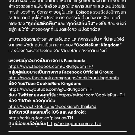
นักสำรวจ”
ซึ่งเป็นคอนเทนต์ใหม่ ที่มาในรูปแบบของการทำให้บันทึก
สำรวจของแต่ละพื้นที่เสร็จสมบูรณ์ โดยการบันทึกและสะสมปัจจัยใน
การสำรวจที่กระจัดกระจายอยู่ในแต่ละ Episode รวมถึงยังมีการยก
ระดับความสนุกให้กับประสบการณ์การต่อสู้ อย่างการเพิ่มแคนดี้
วิเศษของ
“คุกกี้รสเห็ดพิษ”
และ
“คุกกี้รสทับทิม”
ซึ่งเป็นส่วนหนึ่งที่
อยู่ภายใต้อำนาจของคุกกี้แม่มดแห่งความมืดอีกด้วย
สามารถติดตามข่าวสารการอัปเดต และกิจกรรมอื่น ๆ ที่น่าสนใจได้
จากเพจเฟซบุ๊กอย่างเป็นทางการของ
“CookieRun: Kingdom”
และช่องทางหลักของเกม จากรายละเอียดลิงก์ด้านล่างนี้
เพจเฟซบุ๊กอย่างเป็นทางการ Facebook:
https://www.facebook.com/CRKingdomTH/
กลุ่มผู้เล่นอย่างเป็นทางการ Facebook Official Group:
https://www.facebook.com/groups/cookierunkingdomth
ช่อง YouTube CookieRun: Kingdom:
https://www.youtube.com/@CRKingdomTH
ช่อง Twitter ของคุกกี้รัน:
https://twitter.com/CookieRun_TH
ช่อง TikTok ของคุกกี้รัน:
https://www.tiktok.com/@cookierun_thailand
ลิงก์ดาวน์โหลดเกมทั้ง iOS และ Android:
https://crkingdom.co/playnowTH
ศูนย์ช่วยเหลือผู้เล่น:
http://crkingdom.co/cs-thai