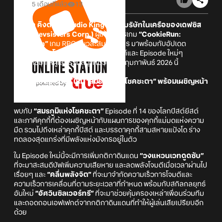
5 เดือนที่แล้ว
13
สตูดิโอ คิงดอม (Studio Kingdom) บริษัทในเครือของเดฟซิส
เตอร์ (Devsisters Corp.)
ผู้ให้บริการเกม
“CookieRun:
Kingdom”
เกม RPG แนวสะสมตัวละคร มาพร้อมกับอัปเดต
“สมรภูมิแห่งโชคชะตา”
ที่ขนคอนเทนต์และ Episode ใหม่ๆ
มากมายมาให้ผู้เล่นร่วมสนุก ในวันที่ 11 กุมภาพันธ์ 2026 นี้
◼ เปิดตัว Episode ใหม่ “สมรภูมิแห่งโชคชะตา” พร้อมเผชิญหน้า
กับคุกกี้แม่มดแห่งความมืด!
พบกับ
“สมรภูมิแห่งโชคชะตา”
Episode ที่ 14 ของโลกบีสต์ยีสต์
และภาคีคุกกี้ที่ต้องเผชิญหน้ากับแผนการของคุกกี้แม่มดแห่งความ
มืด รวมไปถึงเหล่าคุกกี้บีสต์ และบรรดาคุกกี้สามสหายแป้งโด ร่าง
ทดลองสุดแกร่งที่มีพลังแห่งมังกรอยู่ในตัว
ใน Episode ใหม่นี้จะมีการเพิ่มกติกาดินแดน
“วงแหวนเวทดูดซับ”
ที่จะมาสะสมดีบัฟเพิ่มความเสียหาย และลดพลังโจมตีเมื่อเวลาผ่านไป
เรื่อยๆ และ
“คลื่นพลังจิต”
ที่จะมาจำกัดความเร็วการโจมตีและ
ความเร็วการเคลื่อนที่ตามระยะเวลาที่กำหนด พร้อมกับสกิลกลยุทธ์
อันใหม่
“อัศวินซิลเวอร์ทรี”
ที่จะมาช่วยคุ้มครองเหล่าเพื่อนร่วมทีม
และถอดถอนเอฟเฟกต์จากกติกาดินแดนที่ทำให้ผู้เล่นเสียเปรียบอีก
ด้วย