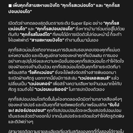
◼ เพิ่มคุกกี้สามสหายแป้งโด “คุกกี้รสเวน่อมโด” และ “คุกกี้รส
ปอมปอมโด”
เปิดตัวร่างทดลองสุดอันตรายระดับ Super Epic อย่าง
“คุกกี้รส
เวน่อมโด”
และ
“คุกกี้รสปอมปอมโด”
ซึ่งหากนำมาร่วมต่อสู้ไปด้วย
กันกับ
“คุกกี้รสโมลด์โด”
ที่เคยได้มีการเปิดตัวไปก่อนหน้านี้ ก็จะทำ
ให้เอฟเฟกต์
“สามสหายแป้งโด”
ทำงานขึ้นมานั่นเอง
คุกกี้รสเวน่อมโดเกิดจากแผนการอันแสนรอบคอบของคุกกี้แม่มด
แห่งความมืด และเป็นศูนย์กลางของเหล่าคุกกี้แป้งผสม การมอง
อย่างทะลุปรุโปร่งและความเหนือชั้นของคุกกี้รสเวน่อมโด ทำให้จิตใจ
ของฝ่ายตรงข้ามปั่นป่วน คุกกี้รสเวน่อมโดเป็นคุกกี้สายระเบิดที่มา
พร้อมสกิล
“ไซคิกเวน่อม”
ซึ่งจะใช้พลังจิตสร้างสารพิษออกมา
ระเบิดฝ่ายศัตรู นอกจากนี้ยังมีการสะสม
“เวน่อมเอสเซนส์”
แล้ว
เปลี่ยนเป็น
“เวน่อมคอร์”
เพื่อสร้างความเสียหายจำนวนมากให้กับ
ศัตรู รวมถึงใช้
“เวน่อมแบริเออร์”
ในการปกป้องตัวเอง
คุกกี้รสปอมปอมโดเกิดขึ้นในห้องทดลองมืดมิดท่ามกลางเสียงหึ่งๆ
ของเหล่าสปอร์ และเป็นคุกกี้สายซัพพอร์ตที่มาพร้อมสกิล
“รับไป
ซะ! สปอร์ปอมปอม!”
คุกกี้รสปอมปอมโดจะเหวี่ยงสปอร์ปอมปอม
เต็มแรงแล้วขว้างออกไป จากนั้นสปอร์จะระเบิดแล้วทำให้ศัตรูติดพิษ
และดีบัฟต่างๆ
(สามารถติดตามรายละเอียดเกี่ยวกับสกิลของคุกกี้ทั้งสองได้ภายใน