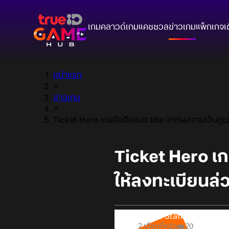
เกมคลาวด์
เกมแคชชวล
ข่าวเกม
แพ็กเกจ
เ
หน้าแรก
>
ข่าวเกม
>
Ticket Hero เกมมือถือแนว Idle จากผลงานเว็บตูนส
Ticket Hero เก
ให้ลงทะเบียนล่
Online Station
2 เดือนที่แล้ว
20