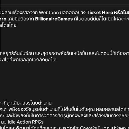
ผสมผสานเรื่องราวจาก Webtoon ยอดฮิตอย่าง
Ticket Hero หรือในช
ero
เกมมือถือจาก
BillionaireGames
ที่ในตอนนี้นั้นก็ได้เปิดให้ลง
สโตร์ไทย!
กลยุทธ์อันซับซ้อน และสุดยอดพลังอันเหนือชั้น และในตอนนี้ก็ได้เว
สไตล์พิกเซลสุดเอกลักษณ์นี้!
 ที่ถูกเลือกสรรโดยตำนาน
วปริศนา พลังของวีรบุรุษในตำนานก็ได้ตื่นขึ้นในตัวคุณ ผสมผสานสไตล์
ระ และใช้พลังนั่นในการจัดการศัตรูผู้ทรงพลังและสร้างเส้นทางสู่ช
แนว Idle Action RPGs
ิบโตและพัฒนาได้ทุกที่ทุกเวลา การต่อสู้จะยังคงดำเนินต่อแม้ว่าคุณจะ