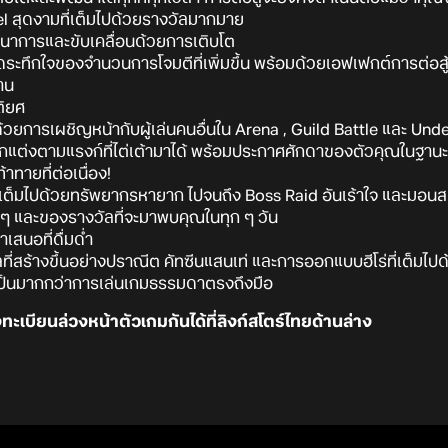
el สุดงามที่เต็มไปด้วยรางวัลมากมาย
ฒนาการและขับเคลื่อนด้วยการเติบโต
ะทึกใจของจำนวนการโจมตีที่เพิ่มขึ้น พร้อมด้วยเอฟเฟกต์การต่อสู้ท
าน
ติยศ
ยการเผชิญหน้ากับผู้เล่นคนอื่นใน Arena , Guild Battle และ Un
กแต่งตามแรงก์ที่ไต่เต้ามาได้ พร้อมประกาศศักดาของตัวคุณในฐาน
าทายที่ต่อเนื่อง!
ษที่เต็มไปด้วยทรัพยากรหายาก ไปจนถึง Boss Raid อันเร้าใจ และมอนสเ
ๆ และของรางวัลที่จะมาพบคุณในทุก ๆ วัน
สนอที่ดื่มด่ำ
่สร้างขึ้นอย่างปราณีต คัทซีนแสนเท่ และการออกแบบฮีโร่ที่เต็ม
เป็นมากกว่าการเล่นเกมธรรมดาตรงถึงมือ
ทะเบียนล่วงหน้าตัวเกมกันได้ที่ลิงก์สโตร์ไทยด้านล่าง