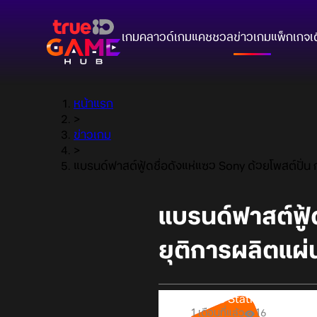
เกมคลาวด์
เกมแคชชวล
ข่าวเกม
แพ็กเกจ
เ
หน้าแรก
>
ข่าวเกม
>
แบรนด์ฟาสต์ฟู้ดชื่อดังแห่แซว Sony ด้วยโพสต์ปั่น
แบรนด์ฟาสต์ฟู้
ยุติการผลิตแผ่
Online Station
1 เดือนที่แล้ว
16