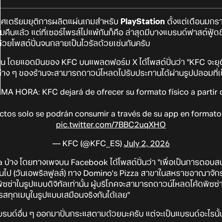
ศเตรียมยุติการผลิตแผ่นเกมสำหรับ
PlayStation
ตั้งแต่เดือนมกร
ืนแล้ว แต่ที่เซอร์ไพรส์ไม่แพ้กันก็คือ ล่าสุดมีบางแบรนด์ฟาสต์ฟู้
ด้วยโพสต์ปั่นจนกลายเป็นไวรัลด้วยเช่นกันครับ
น โดยแอดมินของ KFC บนแพลตฟอร์ม X ได้โพสต์ปั่นว่า "KFC จะยุต
สินค้าต่าง ๆ ของร้านจะสามารถดาวน์โหลดไปรับประทานได้ผ่านรูปปลอมที
MA HORA: KFC dejará de ofrecer su formato físico a partir 
ctos solo se podrán consumir a través de su app en formato 
pic.twitter.com/7BBC2uqXHO
— KFC (@KFC_ES)
July 2, 2026
a บ้าง โดยทางเพจบน Facebook ได้โพสต์ปั่นว่า "เพื่อเป็นการตอ
็นต้นไป (วันเอพริลฟูลส์) ทาง Domino's Pizza สาขาในสหราชอาณาจัก
ตพิซซ่าในรูปแบบดิจิทัลเท่านั้น ผู้บริโภคจะสามารถดาวน์โหลดโค้ดพิ
มรสทุกเมนูในรูปแบบเสมือนจริงกันได้เลย"
นแบรนด์อื่น ๆ ออกมาปั่นกระแสตามด้วยนะครับ แต่จะเป็นแบรนด์อะไรน