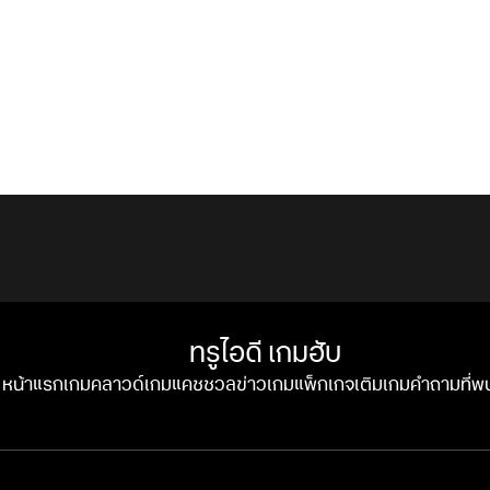
ทรูไอดี เกมฮับ
หน้าแรก
เกมคลาวด์
เกมแคชชวล
ข่าวเกม
แพ็กเกจ
เติมเกม
คำถามที่พ