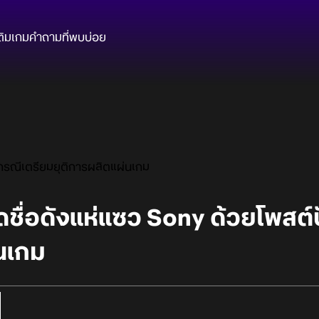
ติมเกม
คำถามที่พบบ่อย
 กรณีเตรียมยุติการผลิตแผ่นเกม
ดชื่อดังแห่แซว Sony ด้วยโพสต์ป
นเกม