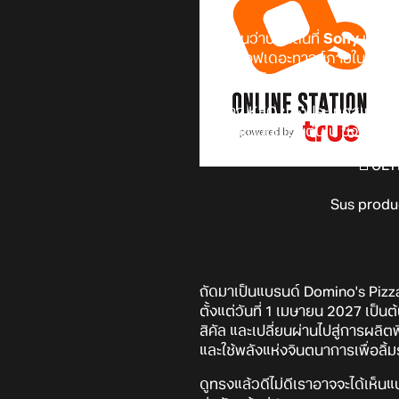
ดูเหมือนว่าประเด็นที่
Sony
ประกา
ทอล์คออฟเดอะทาวน์ภายในชั่วข้ามค
จับกระแสดังกล่าวมาเล่น แล้วขยี้
เริ่มจาก KFC ของประเทศสเปนก่อ
เริ่มตั้งแต่วันนี้เป็นต้นไป ซึ่ง
🚨ÚLTI
Sus produ
ถัดมาเป็นแบรนด์ Domino's Pizz
ตั้งแต่วันที่ 1 เมษายน 2027 เป
สิคัล และเปลี่ยนผ่านไปสู่การผลิ
และใช้พลังแห่งจินตนาการเพื่อลิ้
ดูทรงแล้วดีไม่ดีเราอาจจะได้เห็