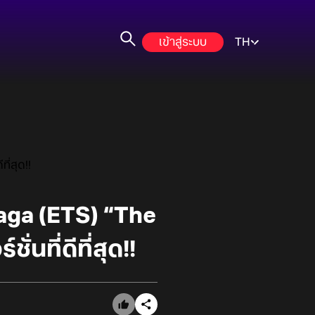
เข้าสู่ระบบ
TH
ี่สุด!!
Saga (ETS) “The
ที่ดีที่สุด!!