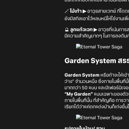
ประเภทกับดักให้ใช้งาน เป็นหนึ่งส
🪄
ไม้เท้า ▶︎
อาวุธสายเวทย์ ที่โดด
ยังมีสกิลเอาไว้หลบหนีให้ใช้งานเพ
🔮
ลูกแก้วเวท ▶︎
อาวุธที่เน้นการสน
มีความสำคัญมากๆ ในการลงดันเจี
Garden System สรรค
Garden System
หรือถ้าจะให้เข้
ว่าง” จำนวนหนึ่ง ซึ่งภายในพื้น
มากกว่า 50 แบบ และมีเฟอร์นิเจอ
“My Garden”
แบบเฉพาะของตัวเอ
ภายในพื้นที่นั้น ที่สำคัญคือ กา
เรียกได้ว่าแค่ตกแต่งบ้านก็เก่งขึ
รูปภายในบ้าน/ สวน