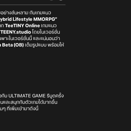
กมอย่างล้นหลาม กับเกมแนว
ybrid Lifestyle MMORPG”
จาก
TeeTINY Online
เกมแนว
ย
TEENY.studio
โดยในเวอร์ชั่น
าะในเวอร์ชั่นนี้ และแน่นอนว่า
 Beta (OB)
เต็มรูปแบบ พร้อมให้
ือกับ ULTIMATE GAME รีบูตครั้ง
ึ้นและสนุกกับตัวเกมได้มากขึ้น
ที่เพิ่มเข้ามาดังนี้