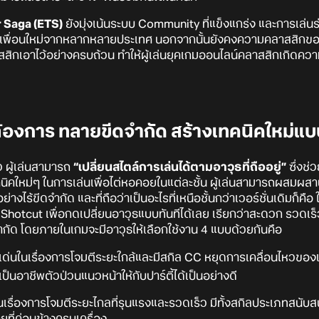
 Saga (ETS)
ยังมุ่งเน้นระบบ Community ที่แข็งแกร่ง และการเล่นร่วม
เจอเพื่อนใหม่จากหลากหลายประเทศ นอกจากนั้นยังคงความคลาสสิกข
ิกเอาไว้อย่างครบถ้วน ทำให้ผู้เล่นยุคเกมออนไลน์คลาสสิกเกิดคว
้องการ ทลายขีดจำกัด สร้างเทคนิคใหม่แบบ
 ผู้เล่นสามารถ
“เปลี่ยนสไตล์การเล่นได้ตามอาวุธที่ถืออยู่”
ซึ่งช่
คนิคใหม่ๆ ในการเล่นเพื่อไต่หอคอยในแต่ละชั้น ผู้เล่นสามารถผสมผส
ย่างไร้ขีดจำกัด และที่ถือว่าเป็นอะไรที่เหนือชั้นกว่าเวอร์ชั่นเดิมก็คือ 
 Shotcut เพื่อกดเปลี่ยนอาวุธแบบทันทีได้เลย เรียกว่าสะดวก รวดเร็
ำกัด โดยภายในเกมจะมีอาวุธให้เลือกใช้งาน 4 แบบด้วยกันคือ
เด่นในเรื่องการโจมตีระยะใกล้และมีสกิล CC หยุดการเคลื่อนไหวของเ
เป็นอาชีพตัวป่วนแนวหน้าให้กับปาร์ตี้ได้เป็นอย่างดี
รื่องการโจมตีระยะไกลที่รุนแรงและรวดเร็ว มีทั้งสกิลประเภทสนับสน