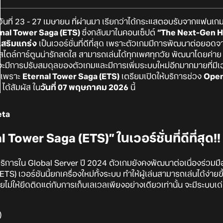
ันที่ 23 - 27 เมษายน ที่ผ่านมา เรียกว่าได้กระแสตอบรับจากแฟนเ
nal Tower Saga (ETS)
ซึ่งกลับมาในคอนเซ็ปต์
“The Next-Gen H
 เสริมแกร่ง
เป็นเวอร์ชั่นที่ดีที่สุด เพราะตัวเกมมีการพัฒนาต่อยอด
สไตล์การ์ตูนน่ารักสดใส สามารถเล่นได้ทุกเพศทุกวัย พัฒนาโดยค่า
จะมีการปรับสมดุลของตัวเกมและมีการเพิ่มระบบใหม่อีกมากมายที่มีเฉพ
ป เพราะ
Eternal Tower Saga (ETS)
เตรียมเปิดให้บริการช่วง
Open
)
ได้สัมผัส ใน
วันที่ 07 พฤษภาคม 2026
นี้
eta
Tower Saga (ETS)” ในเวอร์ชั่นที่ดีที่สุด!!
ริการใน Global Server ปี 2024 ตัวเกมยังคงพัฒนาต่อเนื่องร่วมม
S) เวอร์ชันนี้ยกเครื่องใหม่ทั้งระบบ ทำให้ผู้เล่นสามารถเล่นได้ง่ายข
ให้ยึดติดแต่กับการเก็บเลเวลเพียงอย่างเดียวเท่านั้น จะมีระบบเด่นๆ 
)