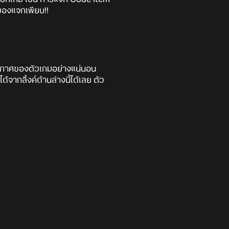
ีของแจกเพียบ!!
ยากาศของตัวเกมอย่างแน่นอน
ากลิ้งค์ด้านล่างนี้ได้เลย ตัว