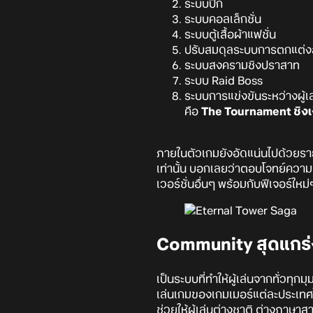
ระบบปีก
ระบบคอลเล็กชั่น
ระบบตู้เสื้อผ้าแฟชั่น
ปรับสมดุลระบบการตกแต่งสว
ระบบสงครามชิงปราสาท
ระบบ Raid Boss
ระบบการแข่งขันระหว่างผู้เ
คือ
The Tournament ชิงเง
ภายในตัวเกมยังอัดแน่นไปด้วยราย
เท่านั้น บอกเลยว่าตอบโจทย์ความต
เวอร์ชั่นอื่นๆ พร้อมกับฟีเจอร์ให
Community สุดแกร่
เป็นระบบที่ทำให้ผู้เล่นจากทั่วท
เล่นเกมของเกมเมอร์แต่ละประเทศไ
ช่วยให้ผู้เล่นต่างชาติ ต่างภาษา