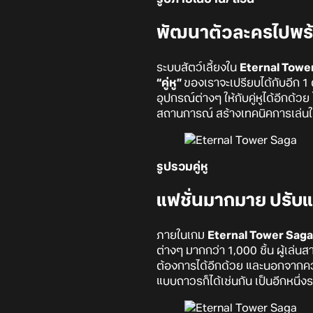
พัฒนาตัวละครไปพร้อ
ระบบสัตว์เลี้ยงใน
Eternal Towe
“คู่หู”
ของเราจะเปรียบได้กับอีก 1 
อุปกรณ์ต่างๆ ให้กับคู่หูได้อีกด้
สถานการณ์ สร้างเทคนิคการเล่นใหม่
รูปรวมคู่หู
แฟชั่นมากมาย ปรับแต่
ภายในเกม
Eternal Tower Saga
ต่างๆ มากกว่า 1,000 ชิ้น ผู้เล่
ต้องการได้อีกด้วย และนอกจากความ
แบบถาวรก็ได้เช่นกัน เป็นอีกหนึ่ง