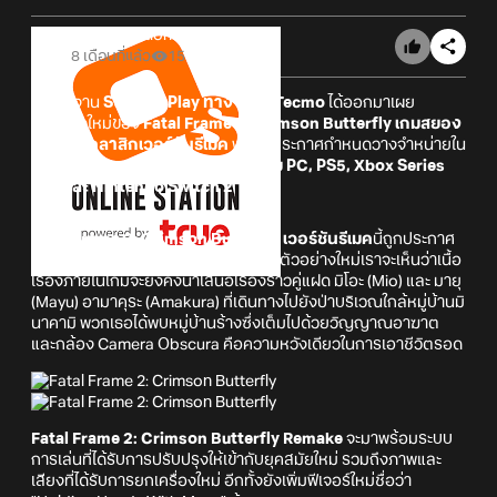
Online Station
8 เดือนที่แล้ว
15
ภายในงาน
State of Play ทาง Koei Tecmo
ได้ออกมาเผย
ตัวอย่างใหม่ของ
Fatal Frame 2: Crimson Butterfly เกมสยอง
ขวัญสุดคลาสิกเวอร์ชันรีเมค
พร้อมประกาศกำหนดวางจำหน่ายใน
วันที่ 12 มีนาคม 2026 บนแพลตฟอ์ม PC, PS5, Xbox Series
X/S และ Nintendo Switch 2
Fatal Frame 2: Crimson Butterfly เวอร์ชันรีเมค
นี้ถูกประกาศ
เปิดตัวไปเมื่อเดือนกันยายนที่ผ่านมา ในตัวอย่างใหม่เราจะเห็นว่าเนื้อ
เรื่องภายในเกมจะยังคงนำเสนอเรื่องราวคู่แฝด มิโอะ (Mio) และ มายุ
(Mayu) อามาคุระ (Amakura) ที่เดินทางไปยังป่าบริเวณใกล้หมู่บ้านมิ
นาคามิ พวกเธอได้พบหมู่บ้านร้างซึ่งเต็มไปด้วยวิญญาณอาฆาต
และกล้อง Camera Obscura คือความหวังเดียวในการเอาชีวิตรอด
Fatal Frame 2: Crimson Butterfly Remake
จะมาพร้อมระบบ
การเล่นที่ได้รับการปรับปรุงให้เข้ากับยุคสมัยใหม่ รวมถึงภาพและ
เสียงที่ได้รับการยกเครื่องใหม่ อีกทั้งยังเพิ่มฟีเจอร์ใหม่ชื่อว่า