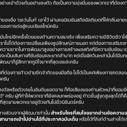
อย่างเข้าด้วยกันอย่างลงตัว ถือเป็นความมุ่งมั่นของพวกเราที่ต้องกา
ของชื่อ ‘เซเว่นไนท์’ เอาไว้ ผ่านแอนิเมชันสกิลอัลติเมตที่ให้กลิ่น
ของการต่อสู้แบบเรียลไทม์ครับ
ับใหม่อีกครั้งโดยมองด้านความสมจริง เพื่อเสริมความมีชีวิตชีวาให
บ เราไม่ได้ต้องการเปลี่ยนเพียงรูปลักษณ์ภายนอก แต่ต้องการเสริมเ
งที่มีความยากในการพัฒนาสูงอย่างการสร้างผลสกิลที่มีความซับซ้อน เช่น
ั้งจะเป็นเส้นทางที่ซับซ้อนและยากลำบาก แต่เมื่ออัศวินเหล่านั้นได้ม
ัฒนาก็รู้สึกภาคภูมิใจมากที่สุดเลยล่ะครับ
ที่ต้องการก้าวข้ามขีดจำกัดของมือถือ ไม่ได้เป็นแค่เพียงการทดลอง
ยครับ
วยรางวัลหรือตัวเลขในอันดับยอดขาย ก็คือเสียงของท่านหัวหน้าที่ยอมร
ได้” ครับ ผู้ที่ทำให้พวกเราที่ยังคงบกพร่องอยู่ ก้าวขึ้นสู่จุดสูงสุดได้ก
ี่สุดยามพวกเราอยู่ด้วยกันไปชั่วนิรันดร์ครับ
บางส่วนจากผู้พัฒนาเท่านั้น
สำหรับใครที่สนใจอยากอ่านข้อความฉ
สามารถเข้าไปอ่านได้ที่ประกาศฉบับเต็ม
หรือได้ที่ลิงก์ด้านล่างได้