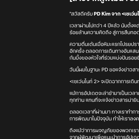
"สวัสดีครับ
PD Kim จาก <เซเว่นไ
เวลาผ่านไปกว่า 4 ปีแล้ว นับตั้ง
ร้อยล้านความคิดถึง สู่การสืบทอ
ความตื่นเต้นเมื่อหิมะแรกโปรยปร
อีกครั้ง ตลอดการเดินทางอันแสนย
ก้นบึ้งของหัวใจที่ร่วมแบ่งปันรอย
วันนี้ผมในฐานะ PD ขอแจ้งข่าวสารที
<เซเว่นไนท์ 2> จะปิดฉากการเดินท
แม้การอัปเดตจะล่าช้ามาเป็นเวลา
ทุกท่าน แทนที่จะแจ้งข่าวสารน่ายิ
ตลอดเวลาที่ผ่านมา ทางเราทำการป
การพัฒนาในปัจจุบัน ทำให้เราลงค
ถึงแม้ว่าการผจญภัยของพวกเราจะหย
จากผู้พัฒนาเพื่อแนะนำการอัปเดต