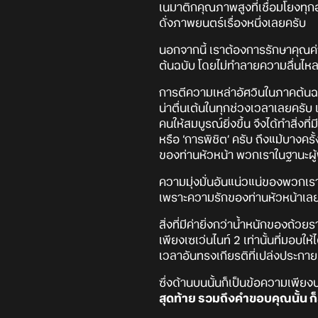
เนมาติกคุณภาพสูงที่เชื่อมโยงทุก
ดั่งภาพยนตร์เรื่องหนึ่งเลยครับ
นอกจากนี้ เราต้องการรักษาคุณค่า
ต้นฉบับ โดยไม่ทำลายความลื่นไหล
การตีความเหล่าอัศวินในภาคต้นฉบ
น่าตื่นเต้นในทุกช่วงเวลาเลยครั
คนให้สมบูรณ์ยิ่งขึ้น จึงได้ทำสิ่
หรือ ‘การพิชิต’ ครับ ถึงแม้บางคร
ของท่านหัวหน้า พวกเราในฐานะผู้พ
ความมุ่งมั่นอันแน่วแน่ของพวกเรา
เพราะความรักของท่านหัวหน้าเล
สิ่งที่มีค่ายิ่งกว่าน้ำหนักของถ้
เพียงเซเว่นไนท์ 2 เท่านั้นที่มอบให้
เวลาอันทรงเกียรติที่เปล่งประกายท
ซึ่งด้านบนนั้นก็เป็นข้อความเพียง
สุดท้าย รวมถึงคำขอบคุณนั้น ก็