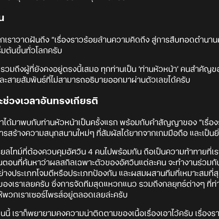
ัน
พวกเราวาดฝันถึง “เรื่องราวร้อยล้านความคิดถึง สู่การสืบทอดตำนานคร
มต้นขึ้นทั่วโลกครับ
จากไป รวมถึงผู้ที่ยังคงอยู่ตรงนี้เสมอ ทุกท่านเป็น ‘ท่านหัวหน้า’ คน
สายสัมพันธ์ที่ไม่สามารถอธิบายออกมาผ่านตัวเลขได้ครับ
ะช่วงเวลาอันทรงเกียรติ
ด้มาพบกับท่านหัวหน้าเป็นครั้งแรก พร้อมกับคำสัญญาของ “เรื่องร
รสร้างความสนุกสนานใหม่ๆ ที่สัมผัสได้ยากจากเกมมือถือ และเป็นยิ่
บเรียลไทม์ที่ต้องควบคุมอัศวิน 4 คนไปพร้อมกัน ถือเป็นความท้าทายที่
บ ขั้นตอนที่ค้นหาว่าผลสกิลเฉพาะตัวของอัศวินแต่ละคน จะทำงานร่วม
่างประเภทโจมตีหรือประเภทป้องกัน และผสมผสานทีมที่เหมาะสมที่สุดผ่
ของเราเลยครับ ซึ่งการจัดทีมสุดแหวกแนว รวมถึงกลยุทธ์ต่างๆ ที่ท่
พวกเราเซอร์ไพรส์อยู่ตลอดเลยล่ะครับ
ช่นนี้ เราก็พยายามคงความน่าติดตามของเนื้อเรื่องเอาไว้ครับ เรื่