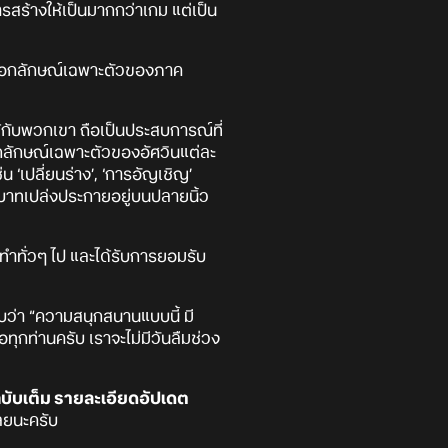
รสร้างให้เป็นมากกว่าเกม แต่เป็น
อายเอกลักษณ์เฉพาะตัวของภาค
้กับพวกเขา ถือเป็นประสบการณ์ที่
อกลักษณ์เฉพาะตัวของอัศวินแต่ละ
 ‘เปลี่ยนร่าง’, ‘การอัญเชิญ’
ีบทบาทเปล่งประกายอยู่บนปลายนิ้ว
ทำทั่วๆ ไป และได้รับการยอมรับ
ับว่า “ความสนุกสนานแบบนี้ มี
็คือทุกท่านครับ เราจะไม่มีวันลืมช่วง
บับเต็ม รายละเอียดอัปเดต
เลยนะครับ