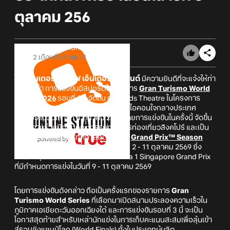
ตุลาคม 256
Online Station
2 เดือนที่แล้ว
33
โซนี่ อินเตอร์แอคทีฟ เอ็นเตอร์เทนเมนต์
มีความยินดีที่จะแจ้งให้ท่า
นทราบว่า การแข่งขันอีสปอร์ตในรายการ
Gran Turismo World
Series 2026
รอบที่ 3จะจัดขึ้น ณ Sands Theatre ในโครงการ
Marina Bay Sands
แลนด์มาร์คระดับไอคอนใจกลางประเทศ
สิงคโปร์ ในวันเสาร์ที่ 3 ตุลาคม 2569 โดยการแข่งขันในครั้งนี้ จัดขึ้น
ผ่านความร่วมมือกับคณะกรรมการการท่องเที่ยวสิงคโปร์ และเป็น
หนึ่งในกิจกรรมของเทศกาลสุดยิ่งใหญ่
Grand Prix™ Season
Singapore 2026
ที่จัดขึ้นระหว่างวันที่ 2 - 11 ตุลาคม 2569 ซึ่ง
ครอบคลุมไปถึงศึกการแข่งขัน Formula 1 Singapore Grand Prix
ที่มีกำหนดการแข่งในวันที่ 9 - 11 ตุลาคม 2569
โดยการแข่งขันดังกล่าว ถือเป็นครั้งแรกของรายการ
Gran
Turismo World Series
ที่เลือกมาเปิดสนามประลองความเร็วใน
ภูมิภาคเอเชียตะวันออกเฉียงใต้ และการแข่งขันรอบที่ 3 นี้ จะเป็น
โอกาสสุดท้ายสำหรับเหล่านักแข่งในการเก็บคะแนนสะสมเพื่อลุ้นเข้า
สู่รอบชิงแชมป์โลก (World Finals) ทั้งในประเภทผู้ผลิต