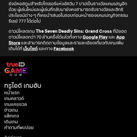
ยังมีคอสตูมสำหรับโกเธอร์แห่งอัศวิน 7 บาปเป็นรางวัลแคมเปญอีก
ด้วย ผู้เล่นใหม่และผู้เล่นที่กลับมายังคงสามารถรับรางวัลและสิทธิ
ประโยชน์ต่าง ๆ ที่เคยนำเสนอในรอบก่อนหน้าของแคมเปญกิจกรรม
รีเลย์ 777 ได้ต่อไป
ดาวน์โหลดเกม
The Seven Deadly Sins: Grand Cross
ที่มียอด
ดาวน์โหลดกว่า 70 ล้านครั้งได้แล้วทั้งทาง
Google Play
และ
App
Store
และสามารถติดตามข้อมูลและรายละเอียดเกี่ยวกับเกมเพิ่ม
เติมได้ที่
เว็บไซต์
และทาง
Facebook
ทรูไอดี เกมฮับ
หน้าแรก
เกมคลาวด์
เกมแคชชวล
ข่าวเกม
แพ็กเกจ
เติมเกม
คำถามที่พบบ่อย