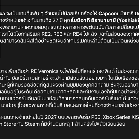
ica
จะเป็นเกมที่แฟน ๆ จำนวนไม่น้อยเรียกร้องให้
Capcom
นำมารีเมค
ควางจำหน่ายห่างกันนานถึง 27 ปี คุณ
โยชิอากิ ฮิราบายาชิ (Yoshiak
ต้องพยายามหาความสมดุลระหว่างการเคารพต้นฉบับกับการเปลี่ยนแปลง
พวกเราได้มีโอกาสรีเมค RE2, RE3 และ RE4 ไปแล้ว และในส่วนของภาค
ู้เล่นสามารถสัมผัสได้อย่างชัดเจนว่าเกมรีเมคเหล่านี้ล้วนเป็นส่วนหนึ่งข
ายเพิ่มเติมว่า RE Veronica จะโฟกัสไปที่แคลร์ เรดฟิลด์ ในช่วงเวล
ิลด์ กับ อัลเบิร์ต เวสเกอร์ จะเข้ามามีส่วนร่วมอย่างมากในเนื้อเรื่อ
ฐานะผู้ที่เคยรอดชีวิตที่ดูสมจริงผ่านมุมมองบุคคลที่สาม ซึ่งคุณฮิราบ
นฉบับอยู่ในระดับเดียวกับเกมภาคหลัก และทีมงานเองก็ทุ่มเทอย่างหนั
เล่นเกมเวอร์ชั่นต้นฉบับมาก่อนก็สามารถสนุกกับเวอร์ชั่นรีเมคได้ แต่จ
น ๆ มาด้วย (โดยเฉพาะภาคที่เป็นรีเมคและภาคใหม่ที่วางจำหน่ายในช่วง 
ีกำหนดวางจำหน่ายในปี 2027 บนแพลตฟอร์ม PS5, Xbox Series X|S
n Store กับ Steam ก็มีจำนวนทะลุ 1 ล้านครั้งไปแล้วเรียบร้อย