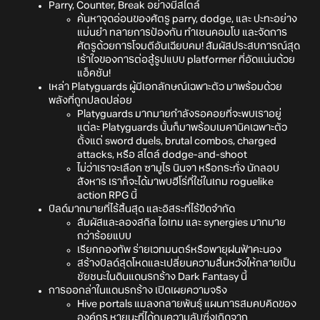
Parry, Counter, Break อย่างมีสไตล์
ค้นหาจุดอ่อนของศัตรู parry, dodge, และ ปะทะอย่าง
แม่นยำ ทลายการป้องกัน ทำเชนคอมโบ และจัดการ
ศัตรูด้วยการโจมตีอันเฉียบคม! สัมผัสประสบการณ์สุด
เร้าใจของการต่อสู้รูปแบบ platformer ที่อัดแน่นด้วย
แอ็คชัน!
เหล่า Platyguards ผู้มีเอกลักษณ์เฉพาะตัว มาพร้อมด้วย
พลังที่ถูกปลดปล่อย
Platyguards มากมายกำลังรอคอยที่จะพบเราอยู่
แต่ละ Platyguards นั้นก็มาพร้อมเมคานิคเฉพาะตัว
ตั้งแต่ sword duels, brutal combos, charged
attacks, หรือ สไตล์ dodge-and-shoot
ไม่ว่าเราจะเลือก ซามูไร นินจา หรือกระทั่ง นักลอบ
สังหาร เราก็จะได้มาพบฮีโร่ที่ใช่ในเกม roguelike
action RPG นี้
บิลด์มากมายที่ไร้สิ้นสุด และอิสระที่ไร้ขีดจำกัด
สัมผัสและลองสกิล ไอเทม และ synergies มากมาย
กว่าร้อยแบบ
เรียกกองทัพ ร่ายเวทมนตร์หรือพายุฝนฟ้าคะนอง
สร้างบิลด์สุดโหดและเปลี่ยนความสิ้นหวังให้กลายเป็น
ชัยชนะในดินแดนรกร้าง Dark Fantasy นี้
การออกล่าในแดนรกร้าง เปิดเผยความจริง
Hive portals แมลงกลายพันธุ์ แผนการสมคบคิดของ
องค์กร หายนะที่ได้กุมความลับซึ่งเกิดจาก