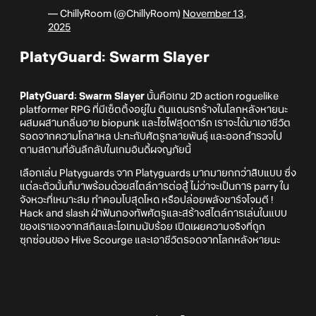
— ChillyRoom (@ChillyRoom)
November 13,
2025
PlatyGuard: Swarm Slayer
PlatyGuard: Swarm Slayer
นั้นคือเกม 2D action roguelike
platformer RPG ที่มีเซ็ตติ้งอยู่ใน ดินแดนรกร้างในโลกหลังหายนะ
ผสมผสานกลิ่นอาย biopunk และไซไฟสุดดาร์ก เราจะได้มาเอาชีวิต
รอดจากความโกลาหล ปะทะกับศัตรูกลายพันธุ์ และออกสำรวจไป
ตามสถานที่อันลึกลับในเกมอินดี้ผจญภัยนี้
เลือกเล่น Platyguards จาก Platyguards มากมายกกว่าสิบแบบ ซึ่ง
แต่ละตัวนั้นก็มาพร้อมด้วยสไตล์การต่อสู้ ไม่ว่าจะเป็นการ parry ใน
จังหวะที่เหมาะสม ทำคอมโบสุดโหด หรือปล่อยพลังชาร์จโจมตี !
Hack and slash ฝ่าฟันกองทัพศัตรูและสร้างสไตล์การเล่นในแบบ
ของเราเองจากสกิลและไอเทมนับร้อย เปิดเผยความจริงที่ถูก
ซุกซ่อนของ Hive Scourge และเอาชีวิตรอดจากโลกหลังหายนะ