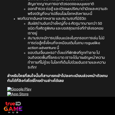
สัญชาตญาณการเอาตัวรอดของมนุษยชาติ
ออกสำรวจ ต่อสู้ และเปิดเผยปริศนาดำมืดและความสะ
พรึงขวัญที่จะมาเปลี่ยนโฉมโลกหลังหายนะนี้
พบกับฉากอันหลากหลาย และสนามรบที่มีชีวิต
สัมผัสด่านอันกว้างใหญ่ทั้ง 6 ศัตรูมากมายกว่า 50
ชนิด ทั้งศัตรูพิเศษ และบอสสุดแกร่งที่กำลังรอคอย
เราอยู่
สนามรบจะมีการเปลี่ยนแปลงในทุกรอบการเล่น ไม่มี
การต่อสู้ครั้งไหนที่จะเหมือนเดิมในเกม roguelike
action adventure นี้
ชอบดันเจี้ยนเหรอ? ตั้งแต่ที่พักพิงที่ถูกทำลาย ไป
จนถึงเขตพื้นที่โรคระบาด เราจะได้มาเผชิญหน้าความ
ท้าทายที่ไม่รู้จบ ในโลกที่เต็มไปด้วยอันตรายและความ
ระทึก!
สำหรับใครที่สนใจนั้นก็สามารถเข้าไปลงทะเบียนล่วงหน้าตัวเกม
กันได้ที่ลิงก์สโตร์ไทยด้านล่างได้เลย