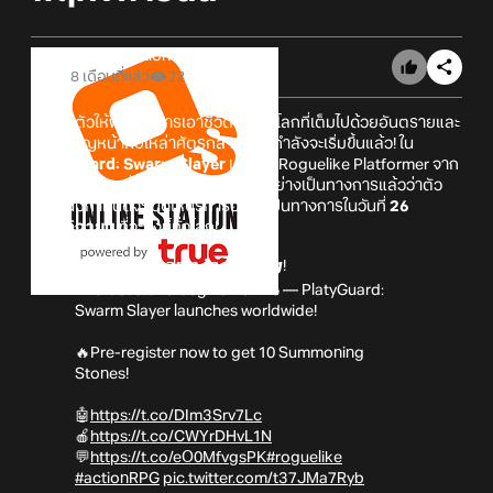
Online Station
8 เดือนที่แล้ว
22
เตรียมตัวให้พร้อม! การเอาชีวิตรอดในโลกที่เต็มไปด้วยอันตรายและ
การเผชิญหน้ากับเหล่าศัตรูกลายพันธุ์กำลังจะเริ่มขึ้นแล้ว! ใน
PlatyGuard: Swarm Slayer
เกม 2d Roguelike Platformer จาก
ChillyRoom
ที่ล่าสุดนั้นก็ได้ประกาศอย่างเป็นทางการแล้วว่าตัว
เกมนั้นมีกำหนดจะเปิดให้บริการอย่างเป็นทางการในวันที่
26
พฤศจิกายน
ที่จะถึงนี้ทั่วโลก!
⚠️𝘼𝙡𝙚𝙧𝙩! 𝙎𝙬𝙖𝙧𝙢 𝙞𝙣𝙘𝙤𝙢𝙞𝙣𝙜!
The last stand begins Nov 26 — PlatyGuard:
Swarm Slayer launches worldwide!
🔥Pre-register now to get 10 Summoning
Stones!
🤖
https://t.co/DIm3Srv7Lc
🍎
https://t.co/CWYrDHvL1N
💬
https://t.co/eO0MfvgsPK
#roguelike
#actionRPG
pic.twitter.com/t37JMa7Ryb