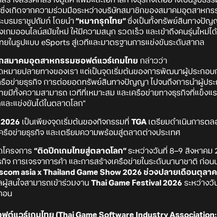
ซึ่งเกิดจากความร่วมมือระหว่างบริษัทสมาชิกของสมาคมอุตสาหกร
ะบรมราชูปถัมภ์ โดยนำ
“หมากรุกไทย”
ซึ่งเป็นทั้งทรัพย์สินทา
ออนไลน์สมัยใหม่ ให้มีความสนุก รวดเร็ว และเข้าถึงคนรุ่นใหม่ได้ง่า
ทยในรูปแบบ eSports สู่เวทีและมาตรฐานการแข่งขันระดับสากล
ยกสมาคมอุตสาหกรรมซอฟต์แวร์เกมไทย
กล่าวว่า
จุดหมายปลายทางของเรา แต่เป็นจุดเริ่มต้นของการพัฒนาผู้ประกอบกา
ือข่ายธุรกิจ การต่อยอดทรัพย์สินทางปัญญา ไปจนถึงการนำผู้ประกอ
นาไทยมีทั้งความสามารถ เวทีที่เหมาะสม และเครือข่ายทางธุรกิจที่แข็
และแข่งขันได้ในตลาดโลก”
 2026
เป็นเพียงจุดเริ่มต้นของกิจกรรมที่
TGA
เตรียมดำเนินการตลอด
ือข่ายธุรกิจ และเตรียมความพร้อมสู่ตลาดต่างประเทศ
จัดโครงการ
“ติดปีกเกมไทยสู่ตลาดโลก”
ระหว่างวันที่ 8–9 สิงหาคม
ิจ การเจรจาการค้า และการสร้างเครือข่ายในระดับนานาชาติ ก่อน
com asia x Thailand Game Show 2026 ช่วงปลายเดือนตุลา
ผู้สนใจสามารถเข้าร่วมงาน
Thai Game Festival 2026
ระหว่างวั
ากอน
ต์แวร์เกมไทย (Thai Game Software Industry Association: