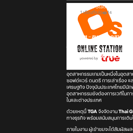
Online Station
1 เดือนที่แล้ว
14
กรุงเทพฯ
–
สมาคมอุตสาหกรรมซ
Festival 2026 (TGF 2026)
เทศก
ได้รับการสนับสนุนจากกรมส่งเสร
Hall ศูนย์การค้าสยามพารากอ
เสนอศักยภาพของทรัพย์สินทางปัญ
อุตสาหกรรมเกมเป็นหนึ่งในอุตส
ซอฟต์แวร์ ดนตรี การเล่าเรื่อง 
เศรษฐกิจ ปัจจุบันประเทศไทยมีนัก
อุตสาหกรรมยังต้องการเวทีในการ
ในและต่างประเทศ
ด้วยเหตุนี้
TGA
จึงจัดงาน
Thai G
ทางธุรกิจ พร้อมสนับสนุนการเติ
ภายในงาน ผู้เข้าชมจะได้สัมผัส