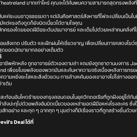
 Theatreland มากเท่าไหร่ คุณจะได้ค้นพบความสามารถสุดทรงพลังที่
็นแค่ระบบอาวุธธรรมดา แต่มันคือศาสตร์สังหารที่ไพ่จะเปลี่ยนเป็นใ
้แต่แรงดึงดูดก็ยังบิดเบี้ยวได้ตามใจคุณ
กครองโดยยอดฝีมือระดับปรมาจารย์ และเต็มไปด้วยเหล่าคนคลั่งที่ไ
คอยสังเกต ปรับตัว และฝึกฝนให้เชี่ยวชาญ เพื่อเปลี่ยนการแสดงโชว์
็นสุดยอดนักมายากลอย่างเต็มตัว
้
มอาชีพหักหลัง ถูกอาจารย์ตัวเองตามล่า แถมยังถูกซาตานบงการ Ja
eland เพื่อขโมยพลังของพวกมันและค้นหาความจริงเบื้องหลังการทรยศค
วยความหยิ่งยะโสและสิ่งยั่วยวน การล้างแค้นของเขาอาจไม่ใช่ทางออก 
่าเดิม
ะท้อนอันโหดร้ายของกรุงลอนดอนในยุควิกตอเรียที่ถูกฝังอยู่ใต้ก้น
ังปะทุไปด้วยพลังอันบิดเบี้ยวของเหล่ายอดฝีมือแห่งโรงละคร ซึ่งใน T
นเลยสักอย่าง และทุก ๆ ฉากทุก ๆ มุมต่างก็มีเรื่องราวที่ถูกสร้างขึ
il’s Deal ได้ที่