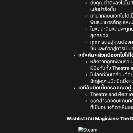
ยิ่งคุณดำดิ่งลงไปใน
แม่นยำยิ่งขึ้น
มายากลบนเวทีไม่ได้เป
พันธนาการศัตรู และแม
ในแต่ละดินแดนจะถูกป
สุดสยอง
ทุกการต่อสู้คุณต้อง
ชั้น และก้าวสู่การเป
แก้แค้น แล้วหนีออกไปให้ได
หลังจากถูกเพื่อนร่ว
ฝีมือทั่วทั้ง Theatr
ในโลกที่ขับเคลื่อนด้
ลึกสู่ความมืดมิดยิ่งกว
เวทีอันบิดเบี้ยวรอคุณอยู่
Theatreland คือภาพส
ออกสำรวจดินแดนที่กำล
ที่เป็นอย่างที่ตาเห็
Wishlist เกม Magicians: The Dev