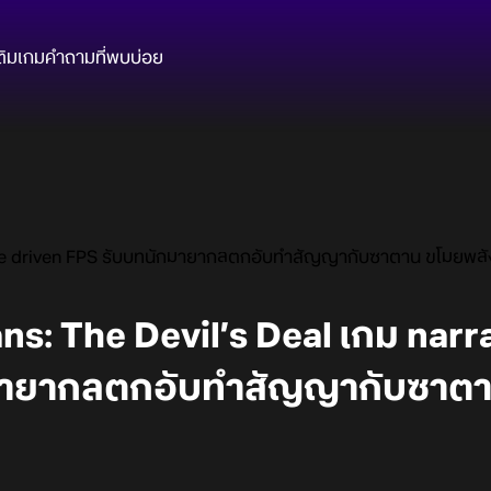
ติมเกม
คำถามที่พบบ่อย
tive driven FPS รับบทนักมายากลตกอับทำสัญญากับซาตาน ขโมยพลั
ans: The Devil’s Deal เกม narr
มายากลตกอับทำสัญญากับซาตา