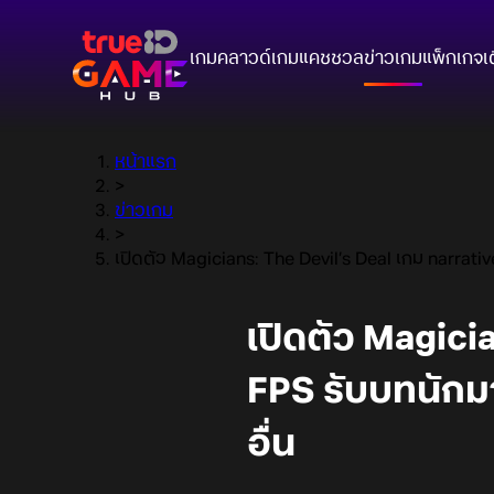
เกมคลาวด์
เกมแคชชวล
ข่าวเกม
แพ็กเกจ
เ
หน้าแรก
>
ข่าวเกม
>
เปิดตัว Magicians: The Devil’s Deal เกม narra
เปิดตัว Magici
FPS รับบทนัก
อื่น