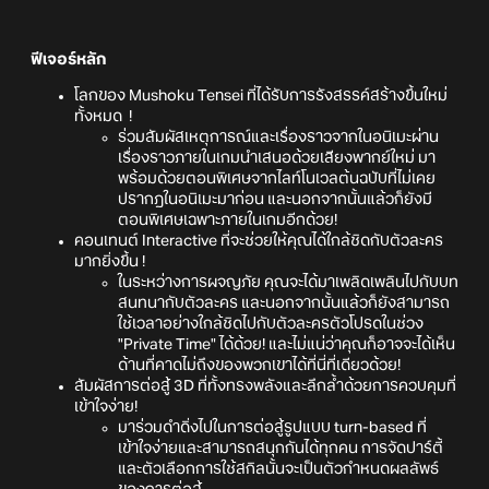
ฟีเจอร์หลัก
โลกของ Mushoku Tensei ที่ได้รับการรังสรรค์สร้างขึ้นใหม่
ทั้งหมด !
ร่วมสัมผัสเหตุการณ์และเรื่องราวจากในอนิเมะผ่าน
เรื่องราวภายในเกมนำเสนอด้วยเสียงพากย์ใหม่ มา
พร้อมด้วยตอนพิเศษจากไลท์โนเวลต้นฉบับที่ไม่เคย
ปรากฎในอนิเมะมาก่อน และนอกจากนั้นแล้วก็ยังมี
ตอนพิเศษเฉพาะภายในเกมอีกด้วย!
คอนเทนต์ Interactive ที่จะช่วยให้คุณได้ใกล้ชิดกับตัวละคร
มากยิ่งขึ้น !
ในระหว่างการผจญภัย คุณจะได้มาเพลิดเพลินไปกับบท
สนทนากับตัวละคร และนอกจากนั้นแล้วก็ยังสามารถ
ใช้เวลาอย่างใกล้ชิดไปกับตัวละครตัวโปรดในช่วง
"Private Time" ได้ด้วย! และไม่แน่ว่าคุณก็อาจจะได้เห็น
ด้านที่คาดไม่ถึงของพวกเขาได้ที่นี่ที่เดียวด้วย!
สัมผัสการต่อสู้ 3D ที่ทั้งทรงพลังและลึกล้ำด้วยการควบคุมที่
เข้าใจง่าย!
มาร่วมดำดิ่งไปในการต่อสู้รูปแบบ turn-based ที่
เข้าใจง่ายและสามารถสนุกกันได้ทุกคน การจัดปาร์ตี้
และตัวเลือกการใช้สกิลนั้นจะเป็นตัวกำหนดผลลัพธ์