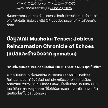
す〜 クロニクル・オブ・エコーズ 公式
(@mushokutensei_C)
June 28, 2026
ซึ่งนอกจากในส่วนของกำหนดการเปิดให้บริการตัวเกมแล้ว ทางทีม
งานก็ยังได้มีการปล่อยคลิป OP ของตัวเกมออกมาให้ได้รับชมกัน
ด้วย!
ข้อมูลเกม Mushoku Tensei: Jobless
Reincarnation Chronicle of Echoes
(แปลและอ้างอิงจาก gematsu)
"เกมที่ผสมผสานระหว่าง isekai และ 3D battle RPG สุดเข้มข้น"
จากอนิเมะทีวีสุดโด่งดังอย่าง Mushoku Tensei III: Jobless
Reincarnation ที่ซึ่งซีซันสามกำลังจะเริ่มออกอากาศในเดือน
กรกฎาคม 2026 นี้ สู่เกมมือถือ ! ผลงานไลท์โนเวลต้นฉบับที่เขียนขึ้น
โดย Rifujin na Magonote ที่ซึ่งได้รับการยกย่องว่าเป็นผลงานชิ้น
เอกของไลท์โนเวลแนว isekai