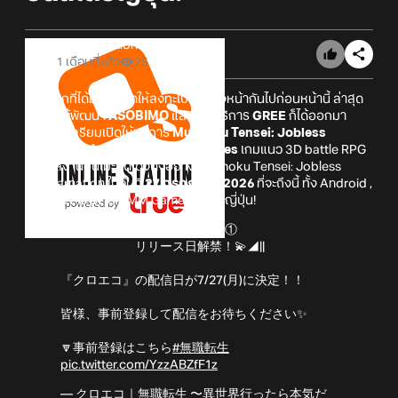
Online Station
1 เดือนที่แล้ว
25
หลังจากที่ได้มีการเปิดให้ลงทะเบียนล่วงหน้ากันไปก่อนหน้านี้ ล่าสุด
นั้นทางผู้พัฒนา
ASOBIMO
และ ผู้ให้บริการ
GREE
ก็ได้ออกมา
ประกาศเตรียมเปิดให้บริการ
Mushoku Tensei: Jobless
Reincarnation Chronicle of Echoes
เกมแนว 3D battle RPG
จากผลงานอนิเมะสุดโด่งดังอย่าง Mushoku Tensei: Jobless
Reincarnation ในวันที่
27 กรกฎาคม 2026
ที่จะถึงนี้ ทั้ง Android ,
iOS และ PC (ผ่าน DMM Games) สโตร์ญี่ปุ่น!
||◤ 📢『
#クロエコ
』情報解禁①
リリース日解禁！💫◢||
『クロエコ』の配信日が7/27(月)に決定！！
皆様、事前登録して配信をお待ちください✨
🔽事前登録はこちら
#無職転生
pic.twitter.com/YzzABZfF1z
— クロエコ｜無職転生 〜異世界行ったら本気だ