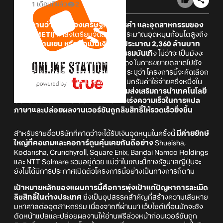
1 เดือนที่แล้ว
2
มีรายงานว่ากระทรวงเศรษฐกิจ การค้า และอุตสาหกรรมของ
ญี่ปุ่น (METI)
กำลังเตรียมจัดสรรงบประมาณอุดหนุนก้อนโตสูงถึง
11,500 ล้านเยน หรือคิดเป็นเงินไทยประมาณ 2,360 ล้านบาท
เพื่อสนับสนุนบริษัทในกลุ่มอุตสาหกรรมบันเทิ
ง
ไม่ว่าจะเป็นมังงะ
อนิเมะ ดนตรี เกม และภาพยนตร์คนแสดง ในการขยายตลาดไปยัง
ต่างประเทศ โดยสื่อ Yomiuri Shimbun ระบุว่า โครงการนี้จะคัดเลือก
บริษัทเข้าร่วมจำนวน 15 แห่ง เพื่อช่วยแบกรับค่าใช้จ่ายครึ่งหนึ่งใน
การโปรโมตผลงานในต่างประเทศ
พร้อมส่งเสริมการนำเทคโนโลยี
Generative AI หรือ GenAI มาใช้เพื่อเร่งความเร็วในการแปล
ภาษาและปล่อยผลงานเวอร์ชันถูกลิขสิทธิ์ให้รวดเร็วยิ่งขึ้น
สำหรับรายชื่อบริษัทที่คาดว่าจะได้รับเงินอุดหนุนในครั้งนี้
มีค่ายยักษ์
ใหญ่ที่คอเกมและคอการ์ตูนคุ้นเคยกันดีอย่าง
Shueisha,
Kodansha, Crunchyroll, Square Enix, Bandai Namco Holdings
และ NTT Solmare รวมอยู่ด้วย แม้ว่าในขณะนี้ทางรัฐบาลญี่ปุ่นจะ
ยังไม่ได้มีการประกาศเปิดตัวโครงการนี้อย่างเป็นทางการก็ตาม
เป้าหมายหลักของแผนการนี้คือการพุ่งเป้าแก้ปัญหาการละเมิด
ลิขสิทธิ์ในต่างประเทศ
ซึ่งเป็นอุปสรรคสำคัญที่สร้างความเสียหาย
มหาศาลต่ออุตสาหกรรม เนื่องจากที่ผ่านมา เว็บไซต์เถื่อนมักจะชิง
ตัดหน้าแปลและปล่อยผลงานให้อ่านฟรีล่วงหน้าก่อนเวอร์ชันถูก