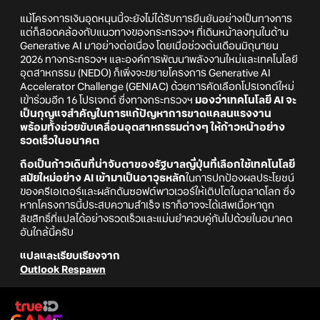
แม้โครงการเงินอุดหนุนนี้จะยังไม่ได้รับการยืนยันอย่างเป็นทางการ
แต่ก็สอดคล้องกับแนวทางของกระทรวงฯ ที่เดินหน้าลงทุนในด้าน
Generative AI มาอย่างต่อเนื่อง โดยเมื่อช่วงต้นเดือนมิถุนายน
2026 ทางกระทรวงฯ และองค์การพัฒนาพลังงานใหม่และเทคโนโลยี
อุตสาหกรรม (NEDO) ก็เพิ่งจะขยายโครงการ Generative AI
Accelerator Challenge (GENIAC) ด้วยการคัดเลือกโปรเจกต์ใหม่
เข้าร่วมอีก 16 โปรเจกต์ ซึ่งทางกระทรวงฯ
มองว่าเทคโนโลยี AI จะ
เป็นกุญแจสำคัญในการแก้ปัญหาการขาดแคลนแรงงาน
พร้อมทั้งช่วยขับเคลื่อนอุตสาหกรรมต่างๆ ให้ก้าวหน้าอย่าง
รวดเร็วในอนาคต
ถือเป็นก้าวเดินที่น่าจับตาของรัฐบาลญี่ปุ่นที่เลือกใช้เทคโนโลยี
สมัยใหม่อย่าง AI เข้ามาเป็นอาวุธหลัก
ในการปกป้องผลประโยชน์
ของครีเอเตอร์และผลักดันซอฟต์พาวเวอร์ให้เติบโตในตลาดโลก ซึ่ง
หากโครงการนี้ประสบความสำเร็จ เราก็อาจจะได้เสพเนื้อหาถูก
ลิขสิทธิ์ที่แปลได้อย่างรวดเร็วและแม่นยำควบคู่กันไปด้วยในอนาคต
อันใกล้นี้ครับ
แปลและเรียบเรียงจาก
Outlook Respawn