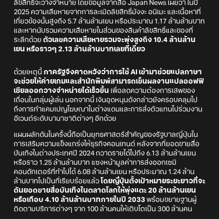
ลิขสิทธิ์จะวางจำหน่าย โดยข้อมูลจากสื่อ Japan News เผยว่า ในปี
2025 ความเสียหายจากการละเมิดลิขสิทธิ์มังงะ อนิเมะ และเนื้อหาที่
เกี่ยวข้องนั้นสูงถึง 5.7 ล้านล้านเยน หรือประมาณ 1.17 ล้านล้านบาท
และหากนับรวมความเสียหายในส่วนของสินค้าลิขสิทธิ์และของที่
ระลึกด้วย
ตัวเลขความเสียหายรวมจะพุ่งสูงถึง 10.4 ล้านล้าน
เยน หรือราวๆ 2.13 ล้านล้านบาทเลยทีเดียว
ด้วยเหตุนี้
ภาครัฐจึงคาดหวังว่าการใช้ AI เข้ามาช่วยแปลภาษา
จะช่วยให้ค่ายเกมและสำนักพิมพ์สามารถเข็นผลงานแปลออฟฟิ
เชียลออกวางจำหน่ายได้เร็วขึ้น
เพื่อลดความต้องการเสพของ
เถื่อนในกลุ่มผู้เล่น นอกจากนี้ เงินอุดหนุนดังกล่าวยังครอบคลุมไป
ถึงการทำแคมเปญโฆษณาในต่างแดนและการส่งตัวแทนไปร่วมงาน
อีเวนต์ระดับนานาชาติต่างๆ อีกด้วย
แผนผลักดันในครั้งนี้ถือเป็นยุทธศาสตร์สำคัญของรัฐบาลญี่ปุ่นใน
การเสริมความแข็งแกร่งให้ธุรกิจคอนเทนต์ หลังจากที่ยอดขายสื่อ
บันเทิงในต่างประเทศปี 2024 กวาดรายได้ไปถึง 6.13 ล้านล้านเยน
หรือราว 1.25 ล้านล้านบาท แซงหน้ามูลค่าการส่งออกเซมิ
คอนดักเตอร์ที่ทำไปได้ 6.08 ล้านล้านเยน หรือประมาณ 1.24 ล้าน
ล้านบาทไปเป็นที่เรียบร้อยแล้ว
โดยญี่ปุ่นตั้งเป้าหมายระยะยาวที่จะ
ดันยอดขายสื่อบันเทิงในตลาดโลกให้พุ่งแตะ 20 ล้านล้านเยน
หรือเกือบ 4.10 ล้านล้านบาทภายในปี 2033
พร้อมขยายฐานผู้
ติดตามบริการต่างๆ จาก 100 ล้านคนให้เติบโตเป็น 300 ล้านคน