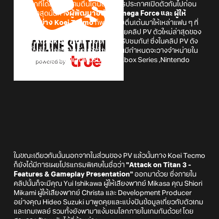
หลังจากที่ได้สร้างความตื่นเต้นด้วยการประกาศเปิดตัวกันไปก่อน
หน้านี้ ล่าสุดนั้นทา
ง
ผู้พัฒนาอย่าง Omega Force และ ผู้ให้
บริการอย่าง Koei Tecmo
ก็พกความตื่นเต้นมาให้เหล่าแฟน ๆ ที่
รอคอยได้ตื่นตาตื่นใจกัน! ด้วยการปล่อยคลิป PV ตัวใหม่ล่าสุดของ
ตัวเกม
Attack on Titan 3
ออกมาให้รับชมกัน! ซึ่งในคลิป PV ดัง
กล่าวนั้นก็ได้มีการเผยด้วยว่าตัวเกมนั้นมีกำหนดจะวางจำหน่ายใน
ช่วงฤดูหนาวนี้ บนแพลตฟอร์ม PS5 , Xbox Series ,Nintendo
Switch 2 และ PC ผ่าน Steam ด้วยกัน
ในขณะเดียวกันนั้นนอกจากในส่วนของ PV แล้วนั้นทาง Koei Tecmo
ก็ยังได้มีการเผยโปรแกรมพิเศษในชื่อว่า
"Attack on Titan 3 -
Features & Gameplay Presentation"
ออกมาด้วย ซึ่งภายใน
คลิปนั้นก็จะมีคุณ Yui Ishikawa ผู้ให้เสียงพากย์ Mikasa คุณ Shiori
Mikami ผู้ให้เสียงพากย์ Christa และ Development Producer
อย่างคุณ Hideo Suzuki มาพูดคุยและแบ่งปันข้อมูลเกี่ยวกับตัวเกม
และเกมเพลย์ รวมทั้งยังพามาแง้มชมโลกภายในเกมกันด้วย! โดย