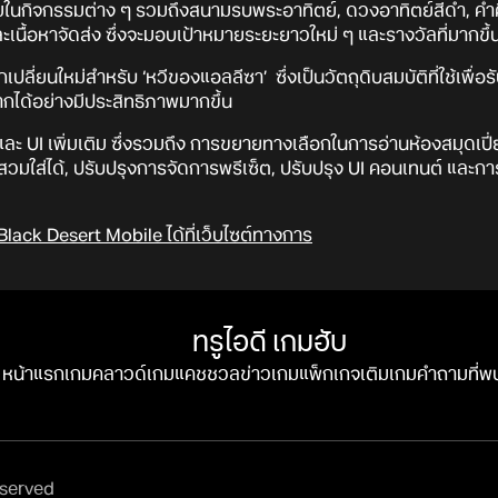
ิ่มในกิจกรรมต่าง ๆ รวมถึงสนามรบพระอาทิตย์, ดวงอาทิตย์สีดำ, ค
เนื้อหาจัดส่ง ซึ่งจะมอบเป้าหมายระยะยาวใหม่ ๆ และรางวัลที่มากขึ้
ี่ยนใหม่สำหรับ ‘หวีของแอลลีซา’ ซึ่งเป็นวัตถุดิบสมบัติที่ใช้เพื่อรับ 
กได้อย่างมีประสิทธิภาพมากขึ้น
ละ UI เพิ่มเติม ซึ่งรวมถึง การขยายทางเลือกในการอ่านห้องสมุดเปี่ย
ถสวมใส่ได้, ปรับปรุงการจัดการพรีเซ็ต, ปรับปรุง UI คอนเทนต์ แล
Black Desert Mobile ได้ที่เว็บไซต์ทางการ
ทรูไอดี เกมฮับ
หน้าแรก
เกมคลาวด์
เกมแคชชวล
ข่าวเกม
แพ็กเกจ
เติมเกม
คำถามที่พ
eserved