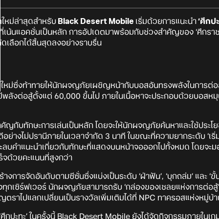
ตใหม่ล่าสุดสำหรับ
Black Desert Mobile
เริ่มด้วยการแนะนำ
‘ศึกป
ี่เน้นแอคชั่นเป็นหลัก การอัปเดตมาพร้อมกับช่วงสำคัญของ ‘ศึกรา
ดเลือกได้สิ้นสุดลงอย่างราบรื่น
ใหม่ซึ่งท้าทายให้นักผจญภัยเผชิญหน้ากับบอสอันทรงพลังในการต่อสู้
ที่มีพลังต่อสู้ตั้งแต่ 60,000 ขึ้นไป ภายในเนื้อหาจะประกอบด้วยบอส
ัญกับทักษะการเล่นเป็นหลัก โดยจะให้นักผจญภัยค้นหาและใช้ประโ
ตีอย่างไม่ปรานีภายในเวลาจำกัด 3 นาที ในขณะที่ความยากระดับ ‘เริ่ม
ะลบคำแนะนำเกี่ยวกับทักษะที่แสดงบนหน้าจอออกไปทั้งหมด โดยจะมอบรา
็จด้วยคะแนนที่สูงกว่า
งการจัดอันดับตามซีซั่นซึ่งแบ่งเป็นระดับ ‘ฝ่าฟัน’, ‘บุกถล่ม’ และ ‘ข
เซิร์ฟเวอร์ นักผจญภัยสามารถรับ ‘กล่องของเชลยแห่งการต่อสู้’ แ
ญตราไปแลกเปลี่ยนเป็นรางวัลเพิ่มเติมได้ที่ NPC ทาครอสแห่งหมู่บ้า
‘ศึกปะทะ’ ในครั้งนี้ Black Desert Mobile ยังได้จัดกิจกรรมภายในเก