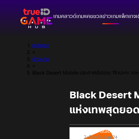
เกมคลาวด์
เกมแคชชวล
ข่าวเกม
แพ็กเกจ
เ
หน้าแรก
>
ข่าวเกม
>
Black Desert Mobile ประกาศอัปเดต ‘ศึกปะทะ’ และ
Black Desert M
แห่งเทพสุดยอดแ
Online Station
2 เดือนที่แล้ว
24