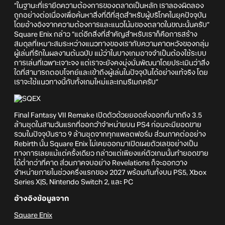
“ในฐานะที่เรายึดความต้องการของตลาดเป็นหลัก เราลองผิดลอง
ถูกอย่างต่อเนื่องเพื่อค้นหาสิ่งที่ดีที่สุดสำหรับผู้บริโภคในยุคปัจจุบัน
โดยอ้างอิงจากความต้องการและแนวโน้มของตลาดในขณะนั้นครับ”
Square Enix กล่าว “แต่อีกสิ่งที่สำคัญสำหรับเราก็คือการสร้าง
สมดุลที่เหมาะสมระหว่างแนวทางของเรากับความคาดหวังของกลุ่ม
ผู้เล่นที่รักในผลงานต้นฉบับ แม้ว่าในบางเกมอาจจำเป็นต้องใช้ระบบ
การเล่นที่เฉพาะเจาะจง แต่เราจะยังคงมุ่งมั่นพัฒนาโดยประเมินว่าสิ่ง
ใดที่สามารถตอบโจทย์และเข้าถึงผู้เล่นในปัจจุบันได้อย่างแท้จริง โดย
เราจะใช้แนวทางนี้กับทั้งเกมใหม่และเกมรีเมกครับ”
Final Fantasy VII Remake เปิดตัวด้วยยอดส่งออกที่มากถึง 3.5
ล้านชุดในสามวันแรกที่ออกวำจำหน่ายบน PS4 ก่อนจะมียอดขาย
รวมในปัจจุบันราว 9 ล้านชุดจากทุกแพลตฟอร์ม ส่วนภาคต่ออย่าง
Rebirth นั้น Square Enix ไม่เคยออกมาเปิดเผยตัวเลขอย่างเป็น
ทางการเลยแม้แต่ครั้งเดียว กล่าวแต่เพียงแค่ตัวเกมนั้นทำยอดขาย
ได้ต่ำกว่าที่คาด ส่วนภาคจบอย่าง Revelations ก็จะออกวาง
จำหน่ายภายในช่วงครึ่งแรกของ 2027 พร้อมกันทั้งบน PS5, Xbox
Series X|S, Nintendo Switch 2, และ PC
อ้างอิงข้อมูลจาก
Square Enix