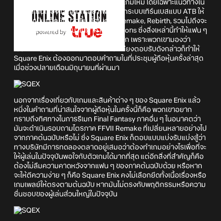
เลือกที่จะดัดแปลงหลาย ๆ ด้านของตัวเกมใหม่ โดยเฉพาะแนวทางใน
การดำเนินเรื่องและเกมเพลย์ ที่พลิกจากระบบเทิร์นเบสแบบ ATB ให้
มีความเป็นแอ็กชั่นมากขึ้น ทั้งในภาค Remake, Rebirth, รวมไปถึงจะ
มีระบบอาชีพเพิ่มเข้ามาในภาค Revelations ซึ่งสิ่งเหล่านี้ทำให้แฟน ๆ
ของภาคต้นฉบับบางส่วนไม่ค่อยพอใจนัก เพราะพวกเขามองว่า
เป็นการเปลี่ยนแปลงที่มากเกินไป และเสียงตอบรับดังกล่าวก็ทำให้
Square Enix ต้องออกมาตอบคำถามในที่ประชุมผู้ถือหุ้นครั้งล่าสุด
เมื่อช่วงปลายเดือนมิถุนายนที่ผ่านมา
นอกจากเรื่องเกี่ยวกับเกมและสินค้าต่าง ๆ ของ Square Enix แล้ว
หนึ่งในคำถามที่น่าสนใจจากผู้ถือหุ้นในครั้งนี้ก็คือ พวกเขาอยาก
ทราบถึงทิศทางในการรีเมก Final Fantasy ภาคอื่น ๆ ในอนาคตว่า
มันจะดำเนินรอบถามไตรภาค FFVII Remake ที่เปลี่ยนหลายอย่างไป
จากภาคต้นฉบับหรือไม่ ซึ่ง Square Enix ก็ตอบแบบแบ่งรับแบ่งสู้ว่า
ทางบริษัทมีการทดลองตลาดอยู่เสมอว่าต้องทำเกมอย่างไรเพื่อที่จะ
ให้ผู้เล่นในปัจจุบันพอใจกับตัวเกมได้มากที่สุด แต่อีกสิ่งที่สำคัญก็คือ
ต้องไม่ลืมความคาดหวังจากแฟน ๆ ของภาคต้นฉบับด้วย หรือหาก
จะให้ตีความง่าย ๆ ก็คือ Square Enix คงไม่เลือกยึดทั้งเนื้อเรื่องหรือ
เกมเพลย์ให้ตรงตามต้นฉบับ หากมันไม่ตรงกับพฤติกรรมหรือความ
ชื่นชอบของผู้เล่นส่วนใหญ่ในปัจจุบัน