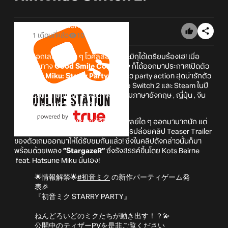
Online Station
1 เดือนที่แล้ว
10
งานนี้บอกเลยว่าแฟน ๆ โวคัลลอยด์และมิกุได้เตรียมร้องเฮ! เมื่อ
ล่าสุดนั้นทาง
Good Smile Company
ก็ได้ออกมาประกาศเปิดตัว
Hatsune Miku: Starry Party
เกมแนว party action สุดน่ารักตัว
ใหม่ ! โดยมีกำหนดจะลงให้กับ Nintendo Switch 2 และ Steam ในปี
2027 นี้! ตัวเกมนั้นมีการเผยว่าจะรองรับภาษาอังกฤษ , ญี่ปุ่น , จีน
ตัวเต็ม และจีนตัวย่อด้วยกัน
ทั้งนี้แม้ว่าจะยังไม่มีการเผยข้อมูลเกมเพลย์ใด ๆ ออกมามากนัก แต่
ทาง
Good Smile Company
ก็ได้มีการปล่อยคลิป Teaser Trailer
ของตัวเกมออกมาให้ได้รับชมกันแล้ว! ซึ่งในคลิปดังกล่าวนั้นก็มา
พร้อมด้วยเพลง
”StargazeR”
ซึ่งรังสรรค์ขึ้นโดย Kots Beirne
feat. Hatsune Miku นั่นเอง!
🌟情報解禁🌟
#初音ミク
の新作パーティゲーム発
表🎉
『初音ミク STARRY PARTY』
ねんどろいどのミクたちが動き出す！？💫
公開中のティザーPVを是非ご覧ください