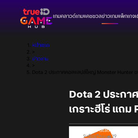
เกมคลาวด์
เกมแคชชวล
ข่าวเกม
แพ็กเกจ
เ
หน้าแรก
>
ข่าวเกม
>
Dota 2 ประกาศคอลแลปส์ใหญ่ Monster Hunter ขน 6 ช
Dota 2 ประกาศ
เกราะฮีโร่ แถม P
Online Station
9 เดือนที่แล้ว
29