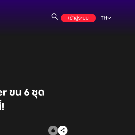
เข้าสู่ระบบ
TH
 ขน 6 ชุด
้!