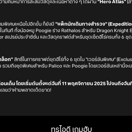
วามคืบหน้าการสะสมวัสดุและเนื้อหาต่าง ๆ ได้ผ่าน
"Hero Atlas"
(ส
พิเศษเหนือไปอีกขั้น ก็ยังมี
"แพ็กนักเดินทางสำรวจ" (Expediti
ายในทันที ทั้งน้องหมู Poogie ร่าง Rathalos สำหรับ Dragon Knigh
เปรย์ประจำซีซั่น และวัสดุคราฟต์สำหรับชุดเซ็ตฮีโร่ครบทั้ง 6 ชุด
ดล็อก"
สิทธิ์ในการคราฟต์ชุดฮีโร่ทั้ง 6 ชุดใน "เวอร์ชันพิเศษ" (Exclus
 รวมถึงชุดพิเศษสำหรับ Palico และ Poogie โดยเวอร์ชันเหล่านี้จ
ือนเต็ม โดยเริ่มต้นตั้งแต่วันที่ 11 พฤศจิกายน 2025 ไปจนถึงวันที่
กเลยว่าห้ามพลาดเด็ดขาด!
ทรูไอดี เกมฮับ