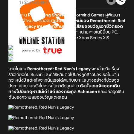
1 เดือนที่แล้ว
17
ภายในงาน
PC Gaming Show
ทาง Stormind Games ผู้พัฒนา
และผู้จัดจำหน่ายได้ออกมา
เปิดเผยตัวใหม่ของ
Remothered: Red
Nun’s Legacy
เกมภาคที่สามของซีรีส์สยองขวัญเอาชีวิตรอด
อย่าง Remothered
ซึ่งมีกำหนดวางจำหน่ายภายในปีนี้บน PC,
Nintendo Switch 2, PlayStation 5 และ Xbox Series X|S
ภายในเกม
Remothered: Red Nun's Legacy
จะกล่าวถึงเรื่อง
ราวเกี่ยวกับ Susan และการหายตัวไปของลูกสาวของเธอไปนาน
กว่าหนึ่งปี แต่หลังจากนั้นเธอได้พบกับเบาะแสบางอย่างที่ช่วยจุด
ประกายความหวังในการค้นหาตัวลูกสาว
ดังนั้นเธอจึงออกเดิน
ทางไปยังคฤหาสน์เก่าแก่ของตระกูล Ashmann
และนี่คือจุดเริ่ม
ต้นของความสยองขวัญสุดหลอน