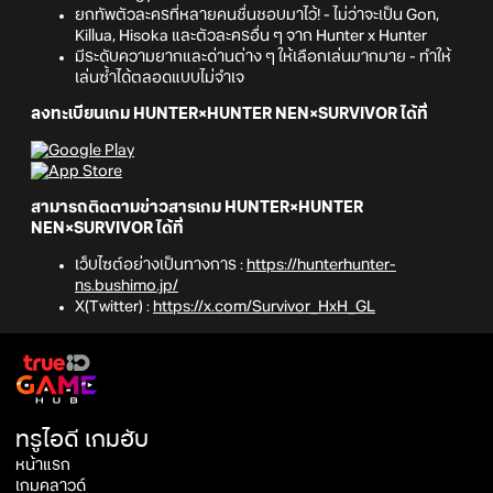
ยกทัพตัวละครที่หลายคนชื่นชอบมาไว้! - ไม่ว่าจะเป็น Gon,
Killua, Hisoka และตัวละครอื่น ๆ จาก Hunter x Hunter
มีระดับความยากและด่านต่าง ๆ ให้เลือกเล่นมากมาย - ทำให้
เล่นซ้ำได้ตลอดแบบไม่จำเจ
ลงทะเบียนเกม HUNTER×HUNTER NEN×SURVIVOR ได้ที่
สามารถติดตามข่าวสารเกม HUNTER×HUNTER
NEN×SURVIVOR ได้ที่
เว็บไซต์อย่างเป็นทางการ :
https://hunterhunter-
ns.bushimo.jp/
X(Twitter) :
https://x.com/Survivor_HxH_GL
ทรูไอดี เกมฮับ
หน้าแรก
เกมคลาวด์