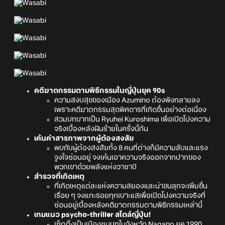
คดีฆาตกรรมตามพิธีกรรมในญี่ปุ่นยุค 90s
ความสงบสุขของเมือง Azumino ต้องพังทลายลง
เพราะคดีฆาตกรรมสุดพิศดารที่เกิดขึ้นอย่างต่อเนื่อง
สวมบทบาทเป็น Ryuhei Kuroshima เพื่อเปิดโปงความ
จริงเบื้องหลังฝันร้ายในครั้งนี้กัน
เค้นคำสารภาพจากผู้ต้องสงสัย
พบกับผู้ต้องสงสัยทั้ง 8 คนที่ต่างก็มีความลับและแรง
จูงใจซ่อนอยู่ จงเค้นเอาความจริงออกจากปากของ
พวกเขาด้วยพลังแห่งวาซาบิ
สำรวจที่เกิดเหตุ
ที่เกิดเหตุแต่ละแห่งความสยองและน่าขนลุกจะเพิ่มขึ้น
เรื่อย ๆ จงแกะรอยทุกเบาะแสเพื่อเปิดโปงความจริงที่
ซ่อนอยู่เบื้องหลังคดีฆาตกรรมตามพิธีกรรมเหล่านี้
เกมแนว psycho-thriller สไตล์ญี่ปุ่น!
เซ็ตติ้งเป็นเมืองชนบทในจังหวัด Nagano ยุค 1990