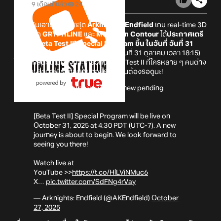
9 เดือนที่แล้ว
24
กาปฏิทินเอาไว้เลย! ล่าสุด
Arknights: Endfield
เกม real-time 3D
RPG จาก
GRYPHLINE
และ
Mountain Contour
ได้
ประกาศเตรี
ยนจัด [Beta Test II] Special Program ขึ้น ในวันที่ วันที่ 31
ตุลาคมนี้
! (อ้างอิงจากห้องรอไลฟ์คือวันที่ 31 ตุลาคม เวลา 18:15)
โดยการสตรีมในครั้งนี้จะเกี่ยวกับ Beta Test II ที่ใครหลาย ๆ คนต่าง
รอคอย ส่วนจะมีรายละเอียดอะไรบ้างนั้นต้องรอดูนะ!
//Endministrator, you have a new pending
message.
[Beta Test II] Special Program will be live on
October 31, 2025 at 4:30 PDT (UTC-7). A new
journey is about to begin. We look forward to
seeing you there!
Watch live at
YouTube >>
https://t.co/HlLViNMuc6
X…
pic.twitter.com/SdFNg4rVay
— Arknights: Endfield (@AKEndfield)
October
27, 2025