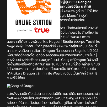
หนึ่งในเกมฟอร์มยักษ์จากทีมพัฒนาชาวญี่ปุ่นอย่าง
Gang of
Dragon
ของ Nagoshi Studio ที่นำโดยคุณ
โทชิฮิโระ นาโกชิ
(Toshihiro Nagoshi)
อดีตผู้สร้างซีรีส์ Yakuza ดูท่าจะไม่ได้ไปต่อ
เสียแล้ว หลังจากมีคนพบข้อมูลบน Google Maps ที่ระบุว่า
สำนักงานของสตูดิโอได้ปิดทำการอย่างถาวรไปเรียบร้อย
หลังจากเปิดตัวที่งาน The Game Awards เมื่อช่วงปลายปี 2025 ที่
ผ่านมา Gang of Dragon ก็กลายเป็นหนึ่งในเกมฟอร์มยักษ์ที่หลาย
คนจับตามองในทันที โดยเฉพาะกับแฟน ๆ ซีรีส์ Yakuza เพราะ
นอกจากที่ตัวเกมจะพัฒนาโดย Nagoshi Studio ของคุณ Toshihiro
Nagoshi ผู้สร้างคนสำคัญของซีรีส์ Yakuza ที่อยู่กับเกมมาตั้งแต่
ภาคแรกจนถึงภาค Like a Dragon ที่ลาออกจาก Sega ไปในปี 2021
เพื่อมาก่อตั้งสตูดิโอของตัวเองด้วยเงินทุนจากบริษัทเกมรายใหญ่
ของจีนอย่าง NetEase แถมดูเหมือนว่า Gang of Dragon ก็น่าจะมี
ทั้งโทนของเรื่องราว สถานที่ และรูปแบบการเล่นที่น่าจะคล้าย ๆ กับซี
รีส์ Yakuza ภาค 1-6 ก่อนที่จะเปลี่ยนมาเป็น RPG แบบเทิร์นเบสใน
ภาค Like a Dragon และ Infinite Wealth ซึ่งนับเป็นภาคที่ 7 และ 8
ของซีรีส์ด้วย
แต่หลังจากเปิดตัวได้ไม่นาน ช่วงต้นปีที่ผ่านมาก็มีรายงานออกมาว่า
NetEase ตัดสินใจระงับการออกทุนพัฒนา Gang of Dragon แล้ว
หลังจากให้การสนับสนุนด้านการเงินกับสตูดิโอมาตั้งแต่ก่อตั้งในปี