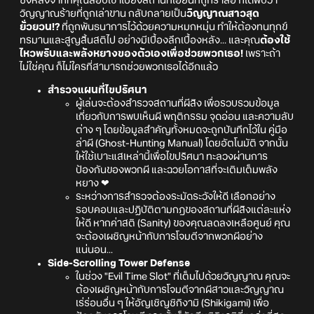
ซึ่งหลังจากที่คุณลอบเข้าไปยังสถานที่เฮี้ยนที่ถูกร่ำลือ ก็ได้พบว่า
วิญญาณร้ายที่ถูกเล่าขาน กลับกลายเป็น
วิญญาณสาวสุด
ยั่วยวน!?
ที่ถูกพันธนาการไว้ด้วยความหมกหมุ่น ทำให้ต้องทนทุกข์
ทรมานและสูญสิ้นสติไป อย่างมีเบื้องลึกเบื้องหลัง... และคุณ
ต้องใช้
ไหวพริบและพลังหยางของตัวเองเพื่อช่วยพวกเธอ!
เพราะถ้า
ไม่ใช่คุณ ก็ไม่ใครที่สามารถช่วยพวกเธอได้อีกแล้ว
สำรวจแผนที่ไขปริศนา
ผู้เล่นจะต้องสำรวจสถานที่ผีสิง เพื่อรวบรวมข้อมูล
เกี่ยวกับการพบเห็นผี พฤติกรรม จุดอ่อน และความลับ
ต่าง ๆ โดยข้อมูลสำคัญทั้งหมดจะถูกบันทึกไว้ใน คู่มือ
ล่าผี (Ghost-Hunting Manual) โดยอัตโนมัติ จากนั้น
ให้ใช้เบาะแสเหล่านี้เพื่อไขปริศนา ทะลวงผ่านการ
ป้องกันของพวกผี และฉวยโอกาสที่จะเติมเต็มพลัง
หยาง ❤
ระหว่างการสำรวจต้องระมัดระวังให้ดี เลือกอย่าง
รอบคอบและปฏิบัติตามกฎของสถานที่ผีสิงแต่ละแห่ง
ให้ดี หากค่าสติ (Sanity) ของคุณลดลงเหลือศูนย์ คุณ
จะต้องเผชิญหน้ากับการโจมตีจากพวกผีอย่าง
แน่นอน...
Side-Scrolling Tower Defense
ในช่วง "Evil Time Slot" ที่เต็มไปด้วยวิญญาณ คุณจะ
ต้องเผชิญหน้ากับการโจมตีจากผีสาวและวิญญาณ
เร่ร่อนอื่น ๆ ให้อัญเชิญชิกิงามิ (Shikigami) เพื่อ