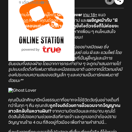
9 เดือนที่แล้ว
13
มาแล้วเกมใหม่สำหรับผู้ใหญ่
Ghost Lover
เกม 18+
แนว
Simulation
RPG ที่คุณต้องทำลายคำสาป และ
เผชิญหน้ากับ "ผี
สาว" สุดหลอนแห่งประวัติศาสตร์ ที่ดูยังไงตัวจริงก็ไม่ค่อยจะ
เหมือนกับที่เล่าลือกันเท่าไหร่นัก....?
หากเพื่อน ๆ คนไหนสนใจ
เลื่อนลงไปกด Wishlist ได้ที่ด้านล่างนี้เลยนะ!
**ตัวเกมมีเนื้อหาทางเพศและการโป๊เปลือยอย่างเปิดเผย ซึ่ง
เกี่ยวข้องกับตัวละครหญิงสาวที่ไม่ใช่มนุษย์ เช่น ผี และ แวมไพร์ โดย
เนื้อหาทางเพศจะเกิดขึ้นระหว่างตัวละครที่เป็นผู้ใหญ่และมีการ
ยินยอมทั้งสองฝ่าย โดยฉากการกระทำต่าง ๆ จะถูกนำเสนอภายใต้
รูปแบบเซ็ตติ้งที่แฟนตาซีและเหนือธรรมชาติ นอกจากนี้ตัวเกมยังมี
องค์ประกอบความสยองขวัญเล็ก ๆ และความเป็นดาร์คแฟนตาซี
ด้วยนะ**
คุณเป็นนักศึกษาปีหนึ่งธรรมดาที่อยากจะใช้ชีวิตวัยรุ่นอย่างเต็มที่
ทว่าในทุก ๆ คืน คุณกลับ
ถูกโจมตีด้วยการยั่วยวนจากวิญญาณ
สาวลึกลับในความฝัน!?
จากความบิดเบือนและทรมาณ คุณได้
ตัดสินใจไปขอความช่วยเหลือที่ศาลเจ้า และถูกบอกว่าต้องปราบ
วิญญาณร้าย 4 ตน ที่สิงอยู่ทั่วเมือง เพื่อทำลายคำสาปนี่...