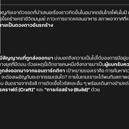
ญภัยเอาตัวรอดที่นำเสนอเรื่องราวกิดขึ้นในอนาคตอันไกลโพ้นในปี 
ดเชื้อโรคร้ายคร่าชีวิตมนุษย์ ภาวะการขาดแคลนอาหาร สภาพอากาศที่
้กลายเป็นดวงดาวอันรกร้าง
งมีสัญญาณที่ถูกส่งออกมา
บ่งบอกถึงความเป็นไปได้ของการมีอยู่
ยุคที่มืดมน ด้วยเหตุนี้เด็กชายคนหนึ่งจึงกลายมาเป็น
ผู้แบกรับค
ถูกส่งออกมาจากแอนตาร์กติกา
เป้าหมายของเราคือ การค้นหาความ
ะต้องเผชิญกับชะตากรรมเช่นใด? ภายในเกมเราจะได้พบกับสภาพอา
ดลบ อันตรายจากรังสี การติดเชื้อไวรัสและอื่น ๆ พร้อมเดินทางข้ามแต่ล
รคราฟต์ (Craft)"
และ
"การก่อสร้าง (Build)"
ด้วย