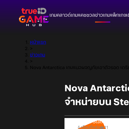
เกมคลาวด์
เกมแคชชวล
ข่าวเกม
แพ็กเกจ
เ
หน้าแรก
>
ข่าวเกม
>
Nova Antarctica เกมแนวผจญภัยเอาตัวรอด เตรี
Nova Antarct
จำหน่ายบน Ste
Online Station
6 เดือนที่แล้ว
11