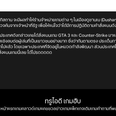
สถาน จะมีผลทำให้ร้านจำหน่ายเกมต่าง ๆ ในเมืองดูชานเบ (Dushanb
นจากเจ้าหน้าที่รัฐ เพื่อให้แน่ใจว่าได้มีการปฏิบัติตามคำสั่งแบนดั
4 ประเทศดังกล่าวเคยได้สั่งแบนเกม GTA 3 และ Counter-Strike มาแล
ชิงลบต่อผู้เล่นที่เป็นเยาวชนอย่างมาก ซึ่งว่ากันตามตรง ประเด็น
มดาไปแล้ว โดยเฉพาะประเทศที่จัดอยู่ในหมวดกำลังพัฒนา ส่วนประเท
จี้สั่งแบนเกมนี้เลย ได้โปรดดดดด
ทรูไอดี เกมฮับ
หน้าแรก
เกมคลาวด์
เกมแคชชวล
ข่าวเกม
แพ็กเกจ
เติมเกม
คำถามที่พ