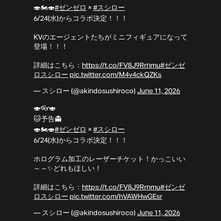
🍣🏍🍣
#ゼンゼロ
×
#スシロー
6/24(水)からコラボ決定！！！
KVのエージェントたちがミニフィギュアになって
登場！！！
詳細はこちら：
https://t.co/FV8J9Rrnmu
#ゼンゼ
ロスシロー
pic.twitter.com/M4y4ckQZKs
— スシロー (@akindosushiroco)
June 11, 2026
🍣👓🍣
🐱予告👻
🍣🏍🍣
#ゼンゼロ
×
#スシロー
6/24(水)からコラボ決定！！！
ホログラム加工のレーザーチケット！かっこいい
～～✨どれもほしい！
詳細はこちら：
https://t.co/FV8J9Rrnmu
#ゼンゼ
ロスシロー
pic.twitter.com/hVAWHwGEsr
— スシロー (@akindosushiroco)
June 11, 2026