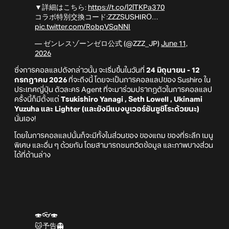
▼詳細はこちら:
https://t.co/l2lTKPa370
コラボ特別交換コード:ZZZSUSHIRO…
pic.twitter.com/RobpVSqNNI
— ゼンレスゾーンゼロ公式 (@ZZZ_JP)
June 11,
2026
ซึ่งการคอลแลปดังกล่าวนั้น จะเริ่มขึ้นในวันที่
24 มิถุนายน - 12
กรกฎาคม 2026
ที่จะถึงนี้ โดยจะเป็นการคอลแลปของ Sushiro ใน
ประเทศญี่ปุ่น ตัวละคร Agent ที่จะมาร่วมปรากฎตัวในการคอลแลป
ครั้งนี้ก็มีตั้งแต่
Tsukishiro Yanagi , Seth Lowell , Ukinami
Yuzuha และ Lighter (และยังมีแบงบูเวอร์ชันซูชิโระด้วยนะ)
นั่นเอง!
โดยในการคอลแลปนั้นก็จะมีทั้งในส่วนของ ของแถม ของที่ระลึก เมนู
พิเศษ และอื่น ๆ ด้วยกัน โดยสามารถชมทวิตข้อมูล และภาพบางส่วน
ได้ที่ด้านล่าง
🍣👓🍣
🐱予告👻