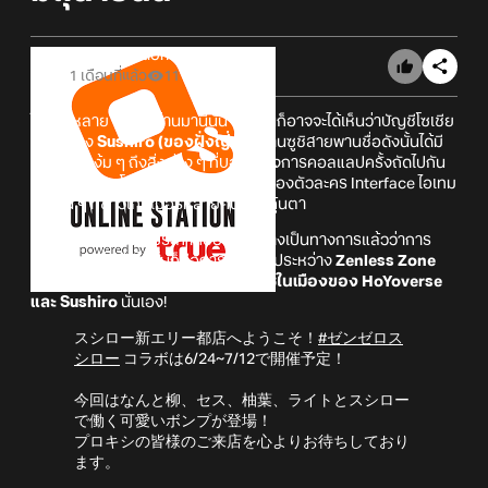
Online Station
1 เดือนที่แล้ว
11
ในช่วงหลาย ๆ วันที่ผ่านมานี้นั้น บางคนก็อาจจะได้เห็นว่าบัญชีโซเชีย
ลของทาง
Sushiro (ของฝั่งญี่ปุ่น)
ร้านซูชิสายพานชื่อดังนั้นได้มี
การแอบแง้ม ๆ ถึงสิ่งต่าง ๆ ที่บอกใบ้ถึงการคอลแลปครั้งถัดไปกัน
เป็นครั้งคราว โดยก็มีตั้งแต่ แบงบู เงาของตัวละคร Interface ไอเทม
และอื่น ๆ ที่ชาวเกมเมอร์หลายคนรู้สึกคุ้นตา
ซึ่งในวันนี้ก็ได้มีการประกาศออกมาอย่างเป็นทางการแล้วว่าการ
คอลแลปครั้งต่อไปนั้นก็คือการคอลแลประหว่าง
Zenless Zone
Zero เกมแอ็กชัน RPG แนวแฟนตาซีในเมืองของ HoYoverse
และ Sushiro
นั่นเอง!
スシロー新エリー都店へようこそ！
#ゼンゼロス
シロー
コラボは6/24~7/12で開催予定！
今回はなんと柳、セス、柚葉、ライトとスシロー
で働く可愛いボンプが登場！
プロキシの皆様のご来店を心よりお待ちしており
ます。