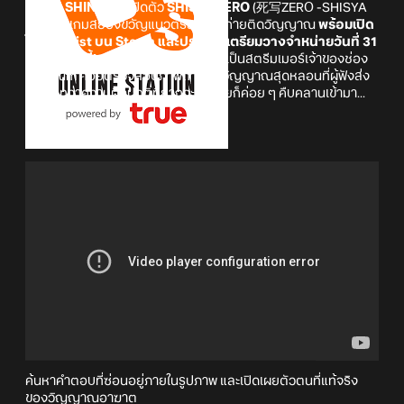
TEAM SHINZA
ได้เปิดตัว
SHISYA ZERO
(死写ZERO -SHISYA
ZERO-) เกมสยองขวัญแนวตรวจภาพถ่ายติดวิญญาณ
พร้อมเปิด
ให้ Wishlist บน Steam และประกาศเตรียมวางจำหน่ายวันที่ 31
กรกฎาคมนี้!
ภายในเกมเราจะได้รับบทเป็นสตรีมเมอร์เจ้าของช่อง
Tatarium คอยตรวจสอบภาพถ่ายติดวิญญาณสุดหลอนที่ผู้ฟังส่ง
เข้ามา ทว่าความผิดปกติที่ยากจะอธิบายก็ค่อย ๆ คืบคลานเข้ามา...
SHISYA ZERO
ค้นหาคำตอบที่ซ่อนอยู่ภายในรูปภาพ และเปิดเผยตัวตนที่แท้จริง
ของวิญญาณอาฆาต