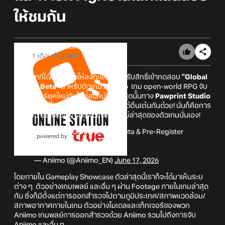
ให้ชมกัน
Online Station
1 เดือนที่แล้ว
8
หลังจากที่ได้มีการเปิดให้ลงทะเเบียนลุ้นรับสิทธิ์เข้าทดสอบ
"Global
Closed Beta"
สำหรับตัวเกม
Aniimo
เกม open-world RPG จับ
มอนสเตอร์ยุคใหม่กันไปก่อนหน้านี้ ล่าสุดนัั้นทาง
Pawprint Studio
ก็ได้มีอัปเดตใหม่มาให้ได้เหล่าผู้รอคอยได้ตื่นเต้นกันด้วย! นั่นก็คือการ
เผยคลิป Gameplay Showcase ตัวใหม่ล่าสุดของตัวเกมนั่นเอง!
Sign Up for Global Closed Beta & Pre-Register
👉
https://t.co/TlA54H99bx
— Aniimo (@Aniimo_EN)
June 17, 2026
โดยภายใน Gameplay Showcase ตัวล่าสุดนี้เราก็จะได้มาเห็นระบ
ต่าง ๆ ตัวอย่างเกมเพลย์ และอื่น ๆ ผ่าน Footage ภายในเกมล่าสุด
กัน ซึ่งก็มีตั้งแต่การออกสำรวจไปตามภูมิประเทศ/สภาพแวดล้อม/
สภาพอากาศภายในเกม ตัวอย่างโมเดลและเท็กเจอร์ของพวก
Aniimo เกมพลย์การออกสำรวจด้วย Aniimo รวมไปถึงการจับ
Aniimo และอื่น ๆ