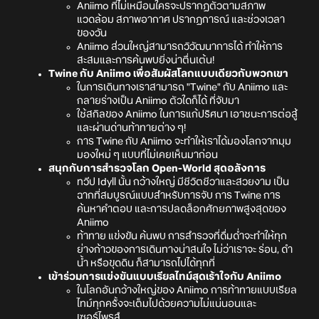
Aniimo ที่ไม่เหมือนใครจะปรากฏตัวตามสภาพ
แวดล้อม สภาพอากาศ ปรากฏการณ์ และช่วงเวลา
ของวัน
Aniimo ส่วนใหญ่สามารถวิวัฒนาการได้ ทำให้การ
สะสมและการค้นพบยิ่งน่าตื่นเต้น!
Twine กับ Aniimo เพื่อสัมผัสโลกแบบเดียวกับพวกเขา
ในการเดินทางเราสามารถ "Twine" กับ Aniimo และ
กลายร่างเป็น Aniimo ตัวใดก็ได้ ที่จับมา
ใช้สกิลของ Aniimo ในการแก้ปริศนา เอาชนะการต่อสู้
และผ่านด่านท้าทายต่าง ๆ!
การ Twine กับ Aniimo จะทำให้เราได้มองโลกจากมุม
มองใหม่ ๆ แบบที่ไม่เคยเห็นมาก่อน
สนุกกับการสำรวจโลก Open-World สุดอลังการ
ทวีป Idyll นั้น กว้างใหญ่ มีชีวิตชีวาและสวยงาม เป็น
ฉากที่สมบูรณ์แบบสำหรับการจับ การ Twine การ
ค้นหาคำตอบ และการปลดล็อกศักยภาพสูงสุดของ
Aniimo
ท้าทาย แข่งขัน ค้นพบ การสำรวจที่ดื่มด่ำจะทำให้ทุก
ย่างก้าวของการเดินทางน่าสนใจ ไม่ว่าเราจะ ร่อน, ดำ
น้ำ หรือขุดดิน ก็สามารถไปได้ทุกที่
เข้าร่วมการแข่งขันแบบเรียลไทม์สุดเร้าใจกับ Aniimo
ในโลกอันกว้างใหญ่ของ Aniimo การท้าทายแบบเรียล
ไทม์ทุกครั้งจะเต็มไปด้วยความไม่แน่นอนและ
เซอร์ไพรส์