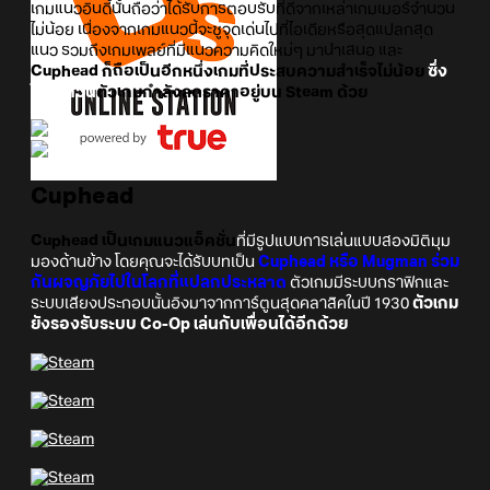
เกมแนวอินดี้นั้นถือว่าได้รับการตอบรับที่ดีจากเหล่าเกมเมอร์
จำนวน
ไม่น้อย เนื่องจากเกมแนวนี้จะชูจุดเด่นไปที่ไอเดียหรือสุดแปลกสุด
แนว รวมถึงเกมเพลย์ที่มีแนวความคิดใหม่ๆ มานำเสนอ และ
Cuphead
ก็ถือเป็นอีกหนึ่งเกมที่ประสบความสำเร็จไม่น้อย
ซึ่ง
ในคราวนี้
ตัวเกมกำลังลดราคาอยู่บน Steam ด้วย
Cuphead
Cuphead เป็นเกมแนวแอ็คชั่น
ที่มีรูปแบบการเล่นแบบสองมิติมุม
มองด้านข้าง โดยคุณจะได้รับบทเป็น
Cuphead หรือ Mugman ร่วม
กันผจญภัยไปในโลกที่แปลกประหลาด
ตัวเกมมีระบบกราฟิกและ
ระบบเสียงประกอบนั้นอิงมาจากการ์ตูนสุดคลาสิคในปี 1930
ตัวเกม
ยังรองรับระบบ Co-Op เล่นกับเพื่อนได้อีกด้วย