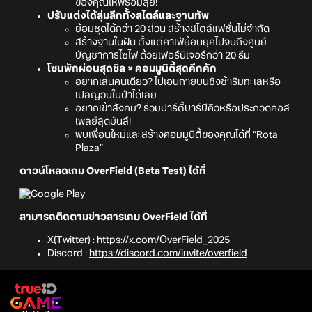
ของคุณให้พร้อมลุย!
ปรับแต่งได้ลุ่มลึกทั้งสไตล์และฐานทัพ
ย้อมชุดได้กว่า 20 ส่วน สร้างสไตล์แฟชั่นไม่จำกัด
สร้างฐานในฝัน ตั้งแต่คาเฟ่ย้อนยุคไปจนถึงศูนย์
บัญชาการไซไฟ ด้วยเฟอร์นิเจอร์กว่า 20 ธีม
โซนพักผ่อนสุดชิล × คอมมูนิตี้สุดคึกคัก
อยากเล่นคนเดียว? ไปเอนกายบนชิงช้าริมทะเลหรือ
เปลญวนในป่าได้เลย
อยากเข้าสังคม? ร่วมปาร์ตี้บาร์บีคิวหรือประกวดคอส
เพลย์สุดมันส์!
พบเพื่อนใหม่และสร้างคอมมูนิตี้ของคุณได้ที่ “Rota
Plaza”
ดาวน์โหลดเกม OverField (ฺBeta Test) ได้ที่
สามารถติดตามข่าวสารเกม OverField ได้ที่
X(Twitter) :
https://x.com/OverField_2025
Discord :
https://discord.com/invite/overfield