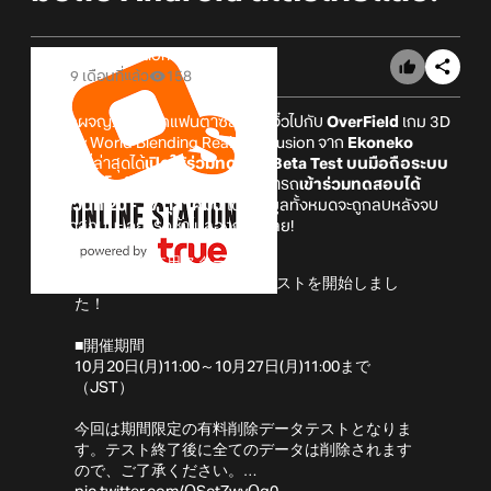
Online Station
9 เดือนที่แล้ว
158
มาออกผจญภัยในโลกแฟนตาซีสุดเล็กจิ๋วไปกับ
OverField
เกม 3D
Fantasy World Blending Reality & Illusion จาก
Ekoneko
Studio
ที่ล่าสุดได้
เปิดให้ร่วมทดสอบ Beta Test บนมือถือระบบ
Android สโตร์ไทยแล้ว!
เพื่อน ๆ สามารถ
เข้าร่วมทดสอบได้
ตั้งแต่วันที่ 20 - 27 ตุลาคมนี้
โดยข้อมูลทั้งหมดจะถูกลบหลังจบ
ช่วงทดสอบนะ อย่ารอช้าไปลองกันได้เลย!
🎉【テスト本日スタート】
『開放空間：Over Field』βテストを開始しまし
た！
■開催期間
10月20日(月)11:00～10月27日(月)11:00まで
（JST）
今回は期間限定の有料削除データテストとなりま
す。テスト終了後に全てのデータは削除されます
ので、ご了承ください。…