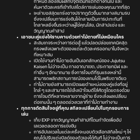
กำหนด ลองสัมผัสกับจุดเด่นที่แตกต่างกันไป และ
ค้นหาตัวละครที่เข้ากับสไตล์การเล่นของคุณมากที่สุด
เหล่าบอสสุดแกร่งอาจปรากฏตัวขึ้นมากลางสนามรบ
ซึ่งจะเปลี่ยนการแข่งขันให้กลายเป็นการปะทะกันที่
โกลาหลยิ่งขึ้นระหว่างผู้ใช้คุณไสย, นักสาปแช่ง และ
วิญญาณคำสาป
เอาชนะคู่แข่งให้ราบคาบด้วยท่าไม้ตายที่ไม่เหมือนใคร
สะสมเกจระหว่างการต่อสู้ แล้วปลดปล่อยเทคนิคสุด
ทรงพลังเฉพาะตัวของแต่ละตัวละครออกมาในจังหวะ
ที่เหมาะสม
เปิดใช้งานท่าไม้ตายอันเป็นเอกลักษณ์ของ Jujutsu
Kaisen ไม่ว่าจะเป็น กางอาณาเขต, ประกายทมิฬ และ
ท่าอื่น ๆ อีกมากมาย ซึ่งการโจมตีที่รุนแรงเหล่านี้
สามารถพลิกสถานการณ์ของเกมได้ในพริบตาเดียว
ท่าไม้ตายยังสามารถเปิดเผยตำแหน่งของคู่แข่งที่อยู่
ใกล้ ๆ และสามารถใช้เล็งเป้าโจมตีใส่ศัตรูโดยตรงด้วย
การโจมตีที่หลากหลายจากผู้ร่าย ซึ่งจะส่งผลเปลี่ยน
ต่อเกมนั้น ๆ ตลอดช่วงเวลาที่ท่าไม้ตายทำงาน
ทุกการตัดสินใจอยู่ที่คุณ สกิลจะเปลี่ยนไปในทุกรอบการ
เล่น
เก็บ EXP จากวิญญาณคำสาปที่โดนกำจัดเพื่ออัป
เลเวลตลอดการแข่งขัน
การอัปเลเวลในแต่ละครั้งจะมอบตัวเลือกสกิลใหม่ ๆ ให้
คุณได้ปรับแต่งบิลด์ของตัวเองได้ทันที ไม่ว่าจะเป็นการ