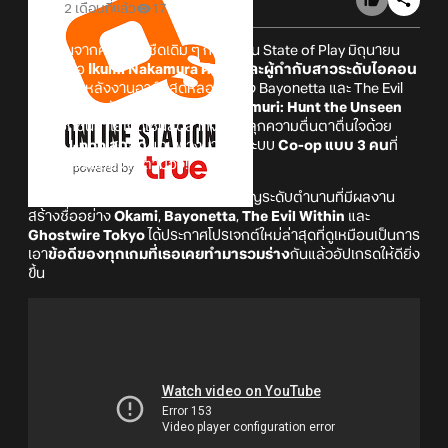
2 เดือนที่แล้ว
17
หลุดพ้นจากความจืดชืดเดิม ๆ กลางงาน State of Play มิถุนายน
2026 เมื่อ
Ikumi Nakamura ศิลปินและผู้กำกับสาวระดับไอคอน
ผู้อยู่เบื้องหลังงานอาร์ตสุดหลอนอย่าง Bayonetta และ The Evil
Within ได้เปิดตัวเกมเพลย์แรกของ
Kemuri: Hunt the Unseen
เกมแอ็กชันล่าโยไกดีไซน์สุดล้ำที่จะมาปลุกความตื่นตาตื่นใจด้วย
สไตล์ J-pop สุดจี๊ด
แถมพ่วงมาด้วยระบบ
Co-op แบบ 3 คน
ที่
มันส์สะใจจนต้องจับตามอง!
Ikumi Nakamura ศิลปินสายสยองขวัญระดับตำนานที่มีผลงาน
สร้างชื่ออย่าง
Okami
,
Bayonetta
,
The Evil Within
และ
Ghostwire Tokyo
ได้ประกาศโปรเจกต์ใหม่ล่าสุดที่ดูเหมือนเป็นการ
เอา
ข้อดีของทุกเกมที่เธอเคยทำมารวมร่าง
กันแล้วอัปเกรดให้ดียิ่ง
ขึ้น