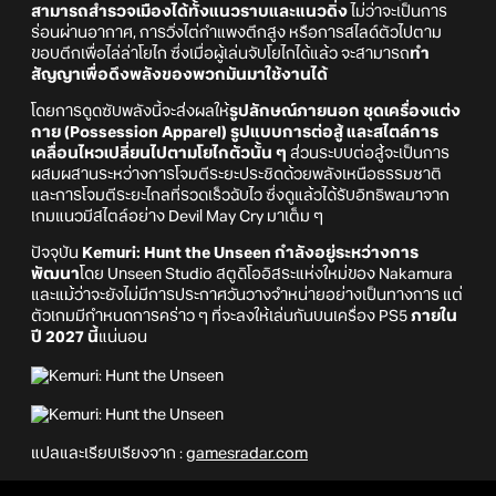
สามารถสำรวจเมืองได้ทั้งแนวราบและแนวดิ่ง
ไม่ว่าจะเป็นการ
ร่อนผ่านอากาศ, การวิ่งไต่กำแพงตึกสูง หรือการสไลด์ตัวไปตาม
ขอบตึกเพื่อไล่ล่าโยไก ซึ่งเมื่อผู้เล่นจับโยไกได้แล้ว จะสามารถ
ทำ
สัญญาเพื่อดึงพลังของพวกมันมาใช้งานได้
โดยการดูดซับพลังนี้จะส่งผลให้
รูปลักษณ์ภายนอก ชุดเครื่องแต่ง
กาย (Possession Apparel) รูปแบบการต่อสู้ และสไตล์การ
เคลื่อนไหวเปลี่ยนไปตามโยไกตัวนั้น ๆ
ส่วนระบบต่อสู้จะเป็นการ
ผสมผสานระหว่างการโจมตีระยะประชิดด้วยพลังเหนือธรรมชาติ
และการโจมตีระยะไกลที่รวดเร็วฉับไว ซึ่งดูแล้วได้รับอิทธิพลมาจาก
เกมแนวมีสไตล์อย่าง Devil May Cry มาเต็ม ๆ
ปัจจุบัน
Kemuri: Hunt the Unseen กำลังอยู่ระหว่างการ
พัฒนา
โดย Unseen Studio สตูดิโออิสระแห่งใหม่ของ Nakamura
และแม้ว่าจะยังไม่มีการประกาศวันวางจำหน่ายอย่างเป็นทางการ แต่
ตัวเกมมีกำหนดการคร่าว ๆ ที่จะลงให้เล่นกันบนเครื่อง PS5
ภายใน
ปี 2027 นี้
แน่นอน
แปลและเรียบเรียงจาก :
gamesradar.com