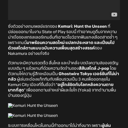
ซึ่งตัวอย่างเกมเพลย์แรกของ
Kemuri: Hunt the Unseen
ที่
ปล่อยออกมาในงาน State of Play รอบนี้ ทำเอาคนดูตื่นจากความ
น่าเบื่อของเทรลเลอร์เกมอื่นที่เอาแต่โชว์ฉากฟันแทงเลือดสาดซ้ำ ๆ
เพราะเกมนี้
มาพร้อมความสดใหม่ แปลกประหลาด และเปี่ยมไป
ด้วยสไตล์ตามแบบฉบับความเพี้ยนสุดสร้างสรรค์
ของ
Nakamura อย่างแท้จริง
ตัวเกมจะมีความรวดเร็ว ลื่นไหล และบ้าคลั่ง บดบังความสยองขวัญ
แบบเดิม ๆ แล้วแทนที่ด้วยความจัดจ้านของ
สีสันสไตล์ J-pop
โดย
ตัวเกมให้ความรู้สึกเหมือนเป็น
Ghostwire Tokyo เวอร์ชันที่ไม่น่า
กลัว
ผู้เล่นจะต้องแท็กทีมกับเพื่อนรวมเป็น 3 คนเพื่อออกลุยใน
Kemuri City เมืองที่ขึ้นชื่อว่า "
อยู่ใกล้ชิดกับโลกหลังความตาย
มากที่สุด
" เพื่อออกตามล่าเหล่าผีและโยไก (Yokai) จากตำนานพื้น
บ้านของญี่ปุ่น
ระบบการเคลื่อนไหวในเกมนี้ทำออกมาได้น่าทึ่งมาก เพราะ
ผู้เล่น