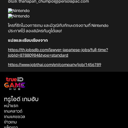
อีเมล์: thanapan_chumpol@persolapac.com
ใครที่รักในวงการเกม และมีวุฒิกับทักษะตรงตามที่ Nintendo
ประกาศไว้ ลองสมัครกันดูได้เลย!
แปลและเรียบเรียงจาก
https://th.jobsdb.com/lawyer-japanese-jobs/full-time?
jobId=87880984&type=standard
https://www.jobthai.com/en/company/job/1456789
ทรูไอดี เกมฮับ
หน้าแรก
เกมคลาวด์
เกมแคชชวล
ข่าวเกม
แพ็กเกจ