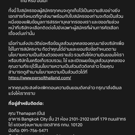
เกม หรือ อนิเมะ
ทั้งนี้ ใบสมัครของผู้สมัครทุกคนจะถูกเก็บไว้เป็นความลับอย่างยิ่ง
เอกสารทั้งหมดที่ถูกส่งมาพร้อมกับใบสมัครของท่านจะถือเป็นส่วน
หนึ่งของแฟ้มข้อมูลการสรรหาบุคลากรของเรา และขออภัยล่วง
หน้าที่บริษัทจะเลือกติดต่อไปยังเฉพาะผู้สมัครที่ผ่านการคัดเลือก
เบื้องต้นเท่านั้น
เมื่อท่านส่งประวัติย่อหรือข้อมูลส่วนบุคคลของคุณมายังบริษัทเพื่อ
ใช้ในการสมัครงาน ถือว่าคุณได้อ่านและยอมรับข้อกำหนดตาม
นโยบายความเป็นส่วนตัวของเราแล้ว รวมถึงให้ความยินยอมให้เรา
หรือบริษัทในเครือเก็บรวบรวม, ใช้ และเปิดเผยข้อมูลส่วนบุคคลของ
คุณตามที่ระบุไว้ในนโยบายความเป็นส่วนตัวดังกล่าว โดยคุณ
สามารถดูสำเนานโยบายความเป็นส่วนตัวได้ที่
https://www.persolthailand.com/
หากคุณประสงค์จะเพิกถอนความยินยอมดังกล่าว กรุณาส่งอีเมล
แจ้งให้เราทราบ
ที่อยู่สำหรับติดต่อ:
คุณ Thanapan (ปิ่น)
อาคาร Bangkok City ชั้น 21 ห้อง 2101-2102 เลขที่ 179 ถนนสาทร
ใต้ แขวงทุ่งมหาเมฆ เขตสาทร กทม. 10120
มือถือ: 091-756-5471