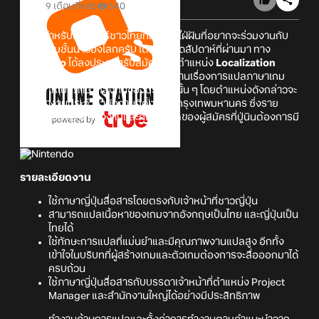
9 เดือนที่แล้ว
540
ข่าวดีสำหรับเกมเมอร์ชาวไทยที่มีความใฝ่ฝันที่อยากจะร่วมงานกับ
บริษัทเกมชั้นนำของโลกครับ โดยช่วงสุดสัปดาห์ที่ผ่านมา ทาง
Nintendo
ได้ลงประกาศรับสมัครงานตำแหน่ง
Localization
Coordinator
หรือเจ้าหน้าที่ประสานงานเรื่องการแปลภาษาเกม
ต่าง ๆ ให้เป็นภาษาท้องถิ่นของประเทศนั้น ๆ โดยตำแหน่งดังกล่าวจะ
ต้องทำงานประจำสำนักงานที่ตั้งอยู่ในกรุงเทพมหานคร ซึ่งราย
ละเอียดของตำแหน่งงานและคุณสมบัติของผู้สมัครที่ปู่นินต้องการมี
ดังนี้ครับ
รายละเอียดงาน
ใช้ภาษาญี่ปุ่นสื่อสารโดยตรงกับเจ้าหน้าที่ชาวญี่ปุ่น
สามารถแปลเนื้อหาของเกมจากอังกฤษเป็นไทย และญี่ปุ่นเป็น
ไทยได้
ใช้ทักษะการแปลที่แม่นยำและมีคุณภาพงานแปลสูง อีกทั้ง
เข้าใจในบริบทที่ผู้สร้างเกมและตัวเกมต้องการจะสื่อออกมาได้
ครบถ้วน
ใช้ภาษาญี่ปุ่นสื่อสารกับบรรดาเจ้าหน้าที่ตำแหน่ง Project
Manager และสำนักงานใหญ่ได้อย่างมีประสิทธิภาพ