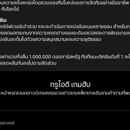
ดสอบความแข็งแกร่งโดยรวมของทีมในแง่ของการจัดทีมอย่างมืออาชี
ี่เลือกใช้
ัน:
กทุกเซิร์ฟเวอร์เข้าร่วม และจะดำเนินการแข่งขันแบบหลายรอบ สำหรับ
น เพื่อลดผลกระทบจากความแตกต่างของระดับเลเวลและการพัฒนาของตัว
แข่งขันจะเต็มไปด้วยความสนุกสนานและความยุติธรรม
ูลค่ารวมทั้งสิ้น 1,000,000 ดอลลาร์สหรัฐ ทีมที่ชนะเลิศอันดับที่ 1 
งวัลลดหลั่นกันลงไปตามสัดส่วน
ทรูไอดี เกมฮับ
หน้าแรก
เกมคลาวด์
เกมแคชชวล
ข่าวเกม
แพ็กเกจ
เติมเกม
คำถามที่พ
eserved