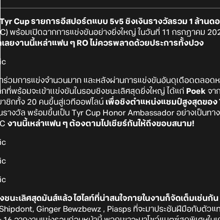
Tyr Cup รายการอีสปอร์ตแบบ 5v5 ชิงเงินรางวัลรวม 1 ล้านดอ
 พร้อมเปิดฉากการแข่งขันอย่างยิ่งใหญ่ ในวันที่ 11 กรกฎาคม 202
เลยงานนี้เหล่าแฟน ๆ RO ไม่ควรพลาดด้วยประการทั้งปวง
ข้าร่วมการแข่งจำนวนมาก และหลังผ่านการแข่งขันอันดุเดือดตลอดหลาย
ที่พร้อมจะเข้าเเข่งขันในรอบชิงชนะเลิศสุดยิ่งใหญ่ ได้แก่
Poek
จาก
ชิกทั้ง 20 คนขึ้นสู่เวทีออฟไลน์
เพื่อชิงตำแหน่งแชมป์สูงสุดของ 
เงินรางวัล พร้อมขึ้นเป็น Tyr Cup Honor Ambassador อย่างเป็นทางก
OC
งานนี้เหล่าแฟน ๆ ต้องตามไปเชียร์กันให้ถึงขอบสนาม!
ชนะเลิศสุดมันส์แล้ว ไฮไลท์ที่น่าสนใจภายในงานก็จัดเต็มเช่นกัน
Shipdont, Ginger Bewzbewz , Piasps ที่จะมาประชันฝีมือกับตัวแทนข
ะ 16 จากงานแข่งรอบก่อนหน้านี้ พวกเขาจะมาโชว์แมตซ์สุดพิเศษใน