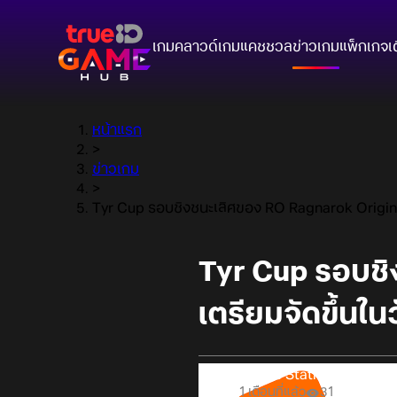
เกมคลาวด์
เกมแคชชวล
ข่าวเกม
แพ็กเกจ
เ
หน้าแรก
>
ข่าวเกม
>
Tyr Cup รอบชิงชนะเลิศของ RO Ragnarok Origin Cla
Tyr Cup รอบชิ
เตรียมจัดขึ้นใน
Online Station
1 เดือนที่แล้ว
31